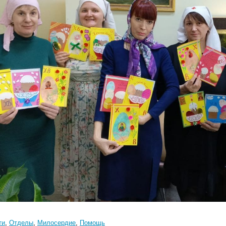
ти
,
Отделы
,
Милосердие
,
Помощь