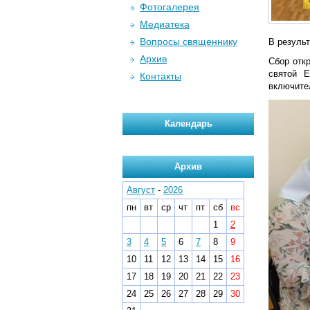
Фотогалерея
Медиатека
Вопросы священнику
В резуль
Архив
Сбор отк
святой Е
Контакты
включител
Календарь
Архив
Август
-
2026
пн
вт
ср
чт
пт
сб
вс
1
2
3
4
5
6
7
8
9
10
11
12
13
14
15
16
17
18
19
20
21
22
23
24
25
26
27
28
29
30