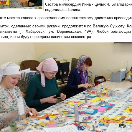
Сестра милосердия Инна - целых 4. Благодарим 
поделилась Галина.
тате мастер-класса к православному волонтерскому движению присоеди
рыток, сделанных своими руками, продолжится по Великую Субботу. Ко
лизаветы (г. Хабаровск, ул. Воронежская, 49А). Любой желающи
ьно, и они будут переданы пациентам онкоцентра.