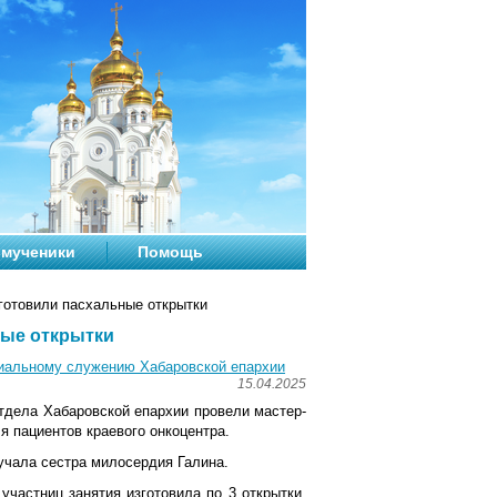
мученики
Помощь
готовили пасхальные открытки
ные открытки
циальному служению Хабаровской епархии
15.04.2025
отдела Хабаровской епархии провели мастер-
я пациентов краевого онкоцентра.
учала сестра милосердия Галина.
участниц занятия изготовила по 3 открытки.