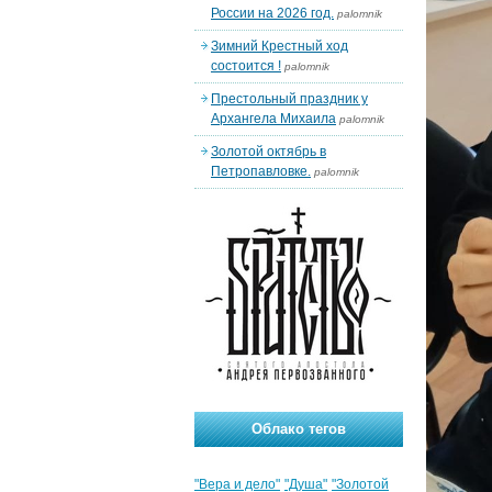
России на 2026 год.
palomnik
Зимний Крестный ход
состоится !
palomnik
Престольный праздник у
Архангела Михаила
palomnik
Золотой октябрь в
Петропавловке.
palomnik
Облако тегов
"Вера и дело"
"Душа"
"Золотой