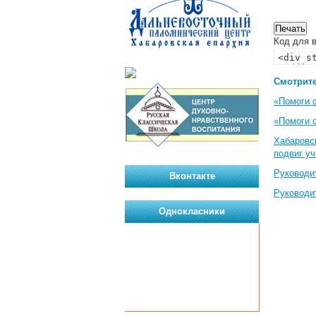
Код для в
Смотрите
«Помоги 
«Помоги 
Хабаровс
подвиг у
Руководи
Вконтакте
Руководи
Однокласники