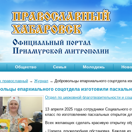
Общество
Семья
Молодежь
Ново
к православный
→
Журнал
→
Добровольцы епархиального соцотдела из
ольцы епархиального соцотдела изготовили пасхаль
Отдел по церковной благотворительности и со
13 апреля 2025 года сотрудники Социального 
класс по изготовлению пасхальных открыток дл
Всех желающих сделать красивую открытку об
- Царила дружелюбная обстановка. Каждая из 