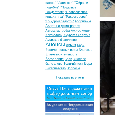
"Образ и
витязь"
"Ландыши"
подобие"
"Поделись
Рождеством"
"Православная
инициатива"
"Радость веры"
"Синдром радости"
Аборигены
Аборты и демография
Автокатастрофа
Аксиос
Акция
Алкоголизм
Амурская епархия
Амурское благочиние
Анонсы
Армия
Бари
Беременность и роды
Благовест
Благотворительность
Богословие
Брак
В начале
Вера
было слово
Великий пост
Викариатство
Вопросы
Показать все теги