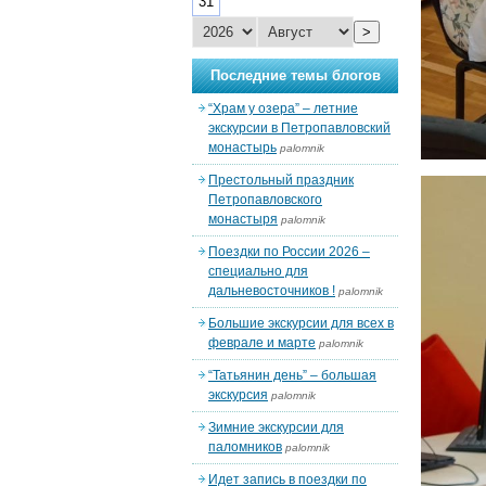
31
>
Последние темы блогов
“Храм у озера” – летние
экскурсии в Петропавловский
монастырь
palomnik
Престольный праздник
Петропавловского
монастыря
palomnik
Поездки по России 2026 –
специально для
дальневосточников !
palomnik
Большие экскурсии для всех в
феврале и марте
palomnik
“Татьянин день” – большая
экскурсия
palomnik
Зимние экскурсии для
паломников
palomnik
Идет запись в поездки по