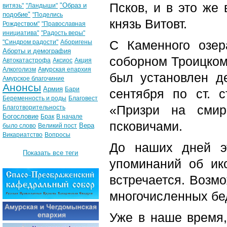
Псков, и в это же
"Образ и
витязь"
"Ландыши"
подобие"
"Поделись
князь Витовт.
Рождеством"
"Православная
инициатива"
"Радость веры"
С Каменного озер
"Синдром радости"
Аборигены
Аборты и демография
соборном Троицком
Автокатастрофа
Аксиос
Акция
Алкоголизм
Амурская епархия
был установлен д
Амурское благочиние
Анонсы
Армия
Бари
сентября по ст. 
Беременность и роды
Благовест
«Призри на смир
Благотворительность
Богословие
Брак
В начале
псковичами.
Вера
было слово
Великий пост
Викариатство
Вопросы
До наших дней э
Показать все теги
упоминаний об ик
встречается. Возмо
многочисленных бед
Уже в наше время,