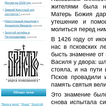
России на 2026 год.
palomnik
жителями была н
Зимний Крестный ход
Матерь Божия дар
состоится !
palomnik
утешение и помо
Престольный праздник у
Архангела Михаила
palomnik
молиться перед ним
Золотой октябрь в
Петропавловке.
palomnik
В 1426 году от ик
нас в псковских ле
бысть знамение от 
Василя у двора: шл
стояла, и на пути 
Псков провадили 
память святыя вел
Облако тегов
Это знамение было
снова испытала с
"Вера и дело"
"Душа"
"Золотой