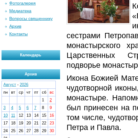
Фотогалерея
К
Медиатека
«
Вопросы священнику
Архив
сестрами Петропав
Контакты
монастырского х
Царственных Ст
Календарь
подворье монастыр
Архив
Икона Божией Мате
Август
-
2026
чудотворной иконы
пн
вт
ср
чт
пт
сб
вс
монастыре. Напомн
1
2
был принесен на п
3
4
5
6
7
8
9
10
11
12
13
14
15
16
том числе, чудотв
17
18
19
20
21
22
23
Петра и Павла.
24
25
26
27
28
29
30