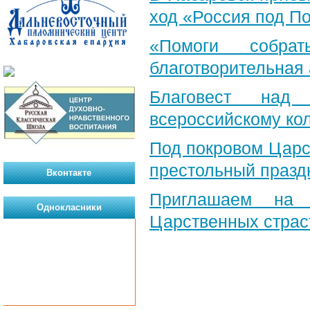
ход «Россия под П
«Помоги собра
благотворительная
Благовест над
всероссийскому ко
Под покровом Царс
престольный празд
Вконтакте
Приглашаем на 
Однокласники
Царственных страс