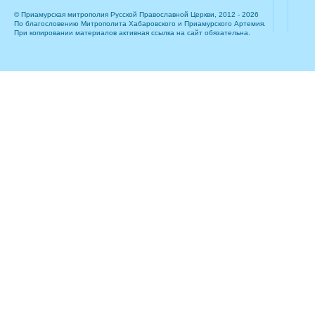
© Приамурская митрополия Русской Православной Церкви, 2012 - 2026
По благословению Митрополита Хабаровского и Приамурского Артемия.
При копировании материалов активная ссылка на сайт обязательна.