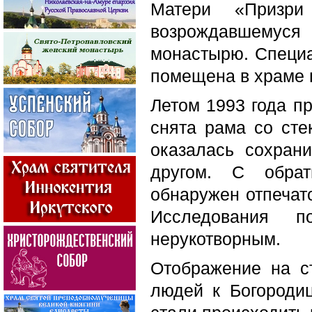
Матери «Призр
возрождавшемуся
монастырю. Специа
помещена в храме н
Летом 1993 года пр
снята рама со сте
оказалась сохран
другом. С обрат
обнаружен отпечато
Исследования п
нерукотворным.
Отображение на с
людей к Богороди