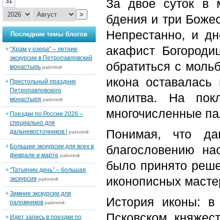
За двое суток в
31
>
бдения и три Божес
Непрестанно, и д
Последние темы блогов
акафист Богороди
“Храм у озера” – летние
экскурсии в Петропавловский
обратиться с моль
монастырь
palomnik
икона оставалась
Престольный праздник
Петропавловского
молитва. На пок
монастыря
palomnik
многочисленные пал
Поездки по России 2026 –
специально для
Понимая, что да
дальневосточников !
palomnik
Большие экскурсии для всех в
благословению на
феврале и марте
palomnik
было принято реше
“Татьянин день” – большая
иконописных масте
экскурсия
palomnik
Зимние экскурсии для
История иконы: в
паломников
palomnik
Псковском княжес
Идет запись в поездки по