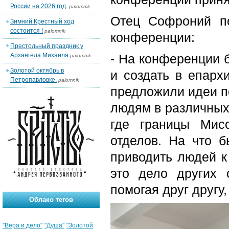
России на 2026 год.
palomnik
Отец Софроний по
Зимний Крестный ход
состоится !
palomnik
конференции:
Престольный праздник у
Архангела Михаила
- На конференции 
palomnik
Золотой октябрь в
и создать в епарх
Петропавловке.
palomnik
предложили идеи п
людям в различных
где границы Мисс
отделов. На что б
приводить людей к
это дело других 
помогая друг другу
Облако тегов
"Вера и дело"
"Душа"
"Золотой