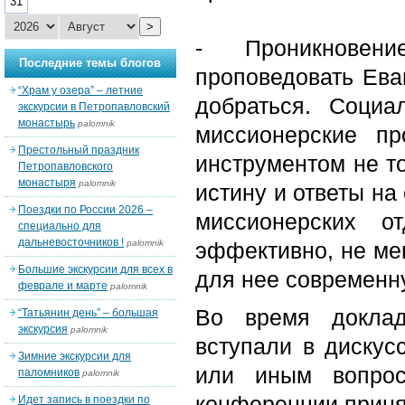
31
>
- Проникновени
Последние темы блогов
проповедовать Ева
“Храм у озера” – летние
добраться. Социа
экскурсии в Петропавловский
монастырь
palomnik
миссионерские п
Престольный праздник
инструментом не то
Петропавловского
монастыря
palomnik
истину и ответы на
Поездки по России 2026 –
миссионерских о
специально для
дальневосточников !
palomnik
эффективно, не ме
Большие экскурсии для всех в
для нее современн
феврале и марте
palomnik
Во время доклад
“Татьянин день” – большая
экскурсия
palomnik
вступали в дискус
Зимние экскурсии для
или иным вопрос
паломников
palomnik
конференции приня
Идет запись в поездки по