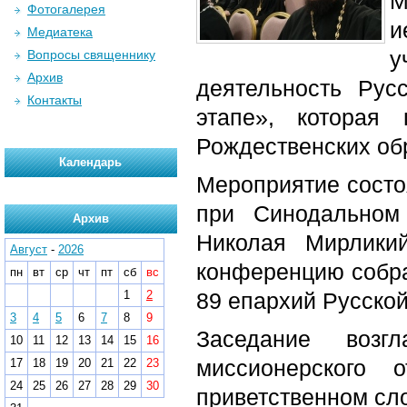
М
Фотогалерея
и
Медиатека
у
Вопросы священнику
Архив
деятельность Рус
Контакты
этапе», которая
Рождественских об
Календарь
Мероприятие состо
при Синодальном
Архив
Николая Мирлики
Август
-
2026
конференцию собра
пн
вт
ср
чт
пт
сб
вс
1
2
89 епархий Русско
3
4
5
6
7
8
9
Заседание возг
10
11
12
13
14
15
16
миссионерского
17
18
19
20
21
22
23
24
25
26
27
28
29
30
приветственном сло