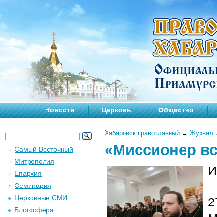
Новости
Церковь
Общество
Хабаровск православный
→
Журнал
«Миссионер вс
Самый Восточный
Митрополия
И
Епархия
Семинария
Церковные СМИ
2
Блогосфера