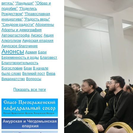
"Образ и
витязь"
"Ландыши"
подобие"
"Поделись
Рождеством"
"Православная
инициатива"
"Радость веры"
"Синдром радости"
Аборигены
Аборты и демография
Автокатастрофа
Аксиос
Акция
Алкоголизм
Амурская епархия
Амурское благочиние
Анонсы
Армия
Бари
Беременность и роды
Благовест
Благотворительность
Богословие
Брак
В начале
Вера
было слово
Великий пост
Викариатство
Вопросы
Показать все теги