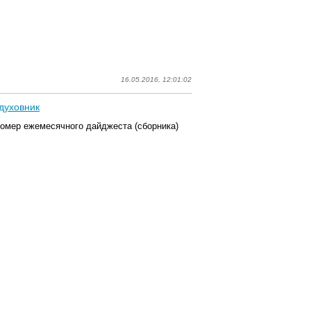
16.05.2016, 12:01:02
 духовник
омер ежемесячного дайджеста (сборника)