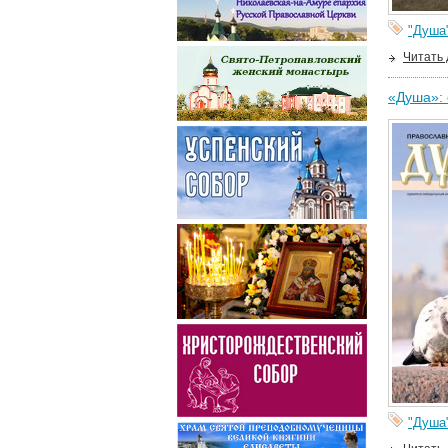
"Душа
Читать
«Душа»: 
"Душа