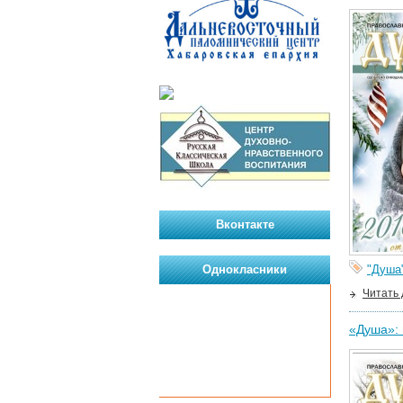
Вконтакте
Однокласники
"Душа
Читать
«Душа»: 