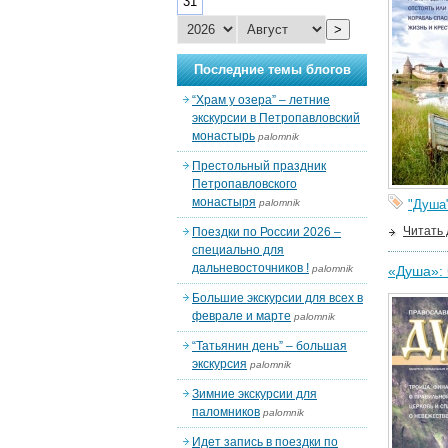
31
>
Последние темы блогов
“Храм у озера” – летние
экскурсии в Петропавловский
монастырь
palomnik
Престольный праздник
Петропавловского
монастыря
palomnik
"Душа
Читать
Поездки по России 2026 –
специально для
дальневосточников !
palomnik
«Душа»: 
Большие экскурсии для всех в
феврале и марте
palomnik
“Татьянин день” – большая
экскурсия
palomnik
Зимние экскурсии для
паломников
palomnik
Идет запись в поездки по