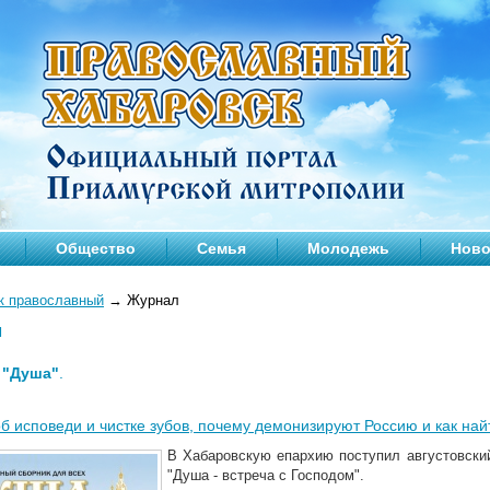
Общество
Семья
Молодежь
Ново
к православный
→
Журнал
л
—
"Душа"
.
об исповеди и чистке зубов, почему демонизируют Россию и как най
В Хабаровскую епархию поступил августовски
"Душа - встреча с Господом".