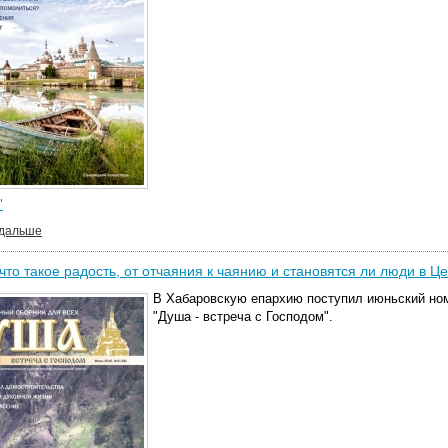
"
 дальше
что такое радость, от отчаяния к чаянию и становятся ли люди в Ц
В Хабаровскую епархию поступил июньский ном
"Душа - встреча с Господом".