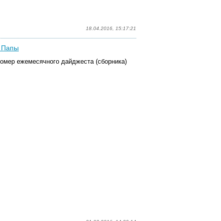
18.04.2016, 15:17:21
и Папы
омер ежемесячного дайджеста (сборника)