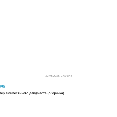
12.08.2016, 17:36:45
ыда
ер ежемесячного дайджеста (сборника)