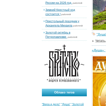
России на 2026 год.
palomnik
Зимний Крестный ход
состоится !
palomnik
Престольный праздник у
Архангела Михаила
palomnik
Золотой октябрь в
"Душа
Петропавловке.
palomnik
Читать
«Душа»: 
Облако тегов
"Вера и дело"
"Душа"
"Золотой