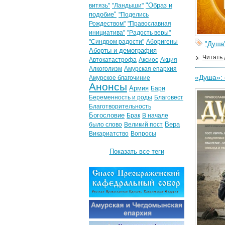
"Образ и
витязь"
"Ландыши"
подобие"
"Поделись
Рождеством"
"Православная
инициатива"
"Радость веры"
"Синдром радости"
Аборигены
"Душа
Аборты и демография
Читать
Автокатастрофа
Аксиос
Акция
Алкоголизм
Амурская епархия
«Душа»: 
Амурское благочиние
Анонсы
Армия
Бари
Беременность и роды
Благовест
Благотворительность
Богословие
Брак
В начале
Вера
было слово
Великий пост
Викариатство
Вопросы
Показать все теги