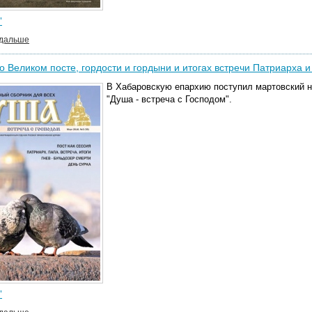
"
 дальше
о Великом посте, гордости и гордыни и итогах встречи Патриарха 
В Хабаровскую епархию поступил мартовский н
"Душа - встреча с Господом".
"