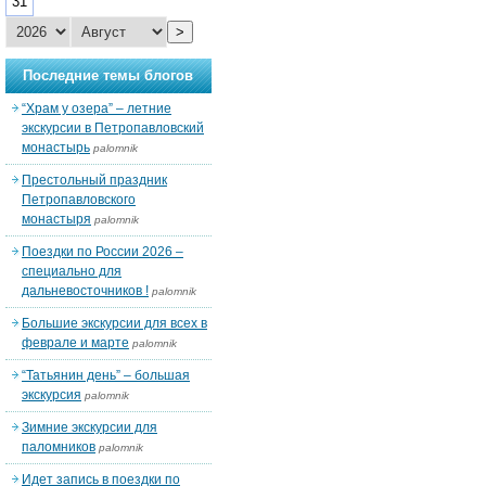
31
>
Последние темы блогов
“Храм у озера” – летние
экскурсии в Петропавловский
монастырь
palomnik
Престольный праздник
Петропавловского
монастыря
palomnik
Поездки по России 2026 –
специально для
дальневосточников !
palomnik
Большие экскурсии для всех в
феврале и марте
palomnik
“Татьянин день” – большая
экскурсия
palomnik
Зимние экскурсии для
паломников
palomnik
Идет запись в поездки по