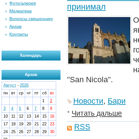
Фотогалерея
принимал
Медиатека
О
Вопросы священнику
Архив
я
Контакты
н
г
Календарь
ч
н
Архив
"San Nicola".
Август
-
2026
пн
вт
ср
чт
пт
сб
вс
Новости
,
Бари
1
2
3
4
5
6
7
8
9
Читать дальше
10
11
12
13
14
15
16
17
18
19
20
21
22
23
RSS
24
25
26
27
28
29
30