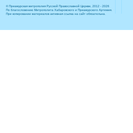
© Приамурская митрополия Русской Православной Церкви, 2012 - 2026
По благословению Митрополита Хабаровского и Приамурского Артемия.
При копировании материалов активная ссылка на сайт обязательна.