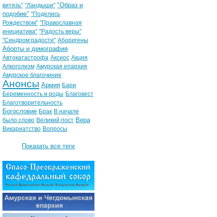
"Образ и
витязь"
"Ландыши"
подобие"
"Поделись
Рождеством"
"Православная
инициатива"
"Радость веры"
"Синдром радости"
Аборигены
Аборты и демография
Автокатастрофа
Аксиос
Акция
Алкоголизм
Амурская епархия
Амурское благочиние
Анонсы
Армия
Бари
Беременность и роды
Благовест
Благотворительность
Богословие
Брак
В начале
Вера
было слово
Великий пост
Викариатство
Вопросы
Показать все теги