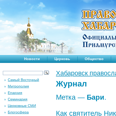
Новости
Церковь
Общество
Хабаровск правосл
Самый Восточный
Журнал
Митрополия
Епархия
Метка —
Бари
.
Семинария
Церковные СМИ
Как святитель Ни
Блогосфера