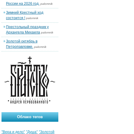
России на 2026 год.
palomnik
Зимний Крестный ход
состоится !
palomnik
Престольный праздник у
Архангела Михаила
palomnik
Золотой октябрь в
Петропавловке.
palomnik
Облако тегов
"Вера и дело"
"Душа"
"Золотой