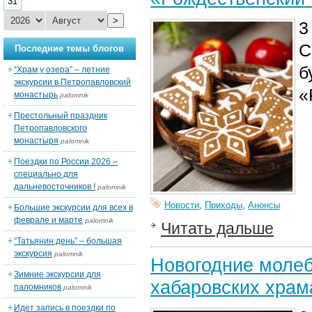
31
>
3
С
Последние темы блогов
б
“Храм у озера” – летние
экскурсии в Петропавловский
«
монастырь
palomnik
Престольный праздник
Петропавловского
монастыря
palomnik
Поездки по России 2026 –
специально для
дальневосточников !
palomnik
Новости
,
Приходы
,
Анонсы
Большие экскурсии для всех в
феврале и марте
palomnik
Читать дальше
“Татьянин день” – большая
экскурсия
palomnik
Новогодние молеб
Зимние экскурсии для
хабаровских храм
паломников
palomnik
Идет запись в поездки по