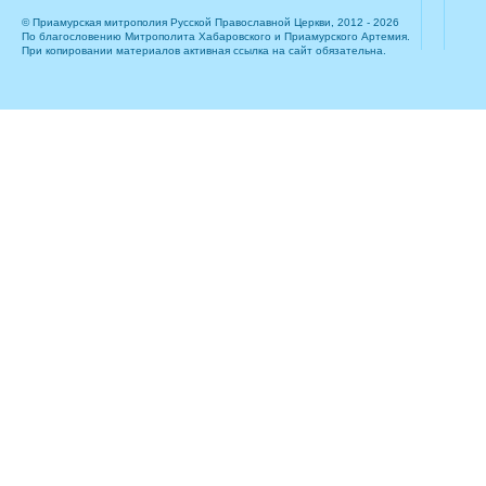
© Приамурская митрополия Русской Православной Церкви, 2012 - 2026
По благословению Митрополита Хабаровского и Приамурского Артемия.
При копировании материалов активная ссылка на сайт обязательна.