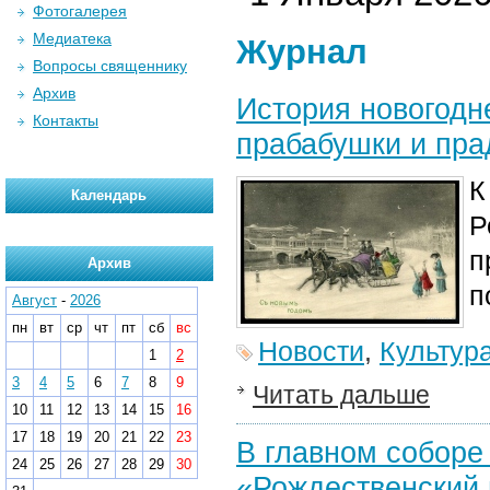
Фотогалерея
Медиатека
Журнал
Вопросы священнику
Архив
История новогодн
Контакты
прабабушки и пр
К
Календарь
Р
п
Архив
п
Август
-
2026
пн
вт
ср
чт
пт
сб
вс
Новости
,
Культур
1
2
3
4
5
6
7
8
9
Читать дальше
10
11
12
13
14
15
16
17
18
19
20
21
22
23
В главном соборе
24
25
26
27
28
29
30
«Рождественский 