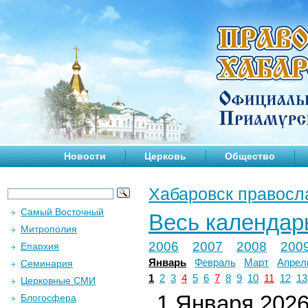
Новости
Церковь
Общество
Хабаровск правосл
Самый Восточный
Весь календар
Митрополия
2006
2007
2008
200
Епархия
Январь
Февраль
Март
Апрел
Семинария
1
2
3
4
5
6
7
8
9
10
11
12
13
Церковные СМИ
1 Января 2026 
Блогосфера