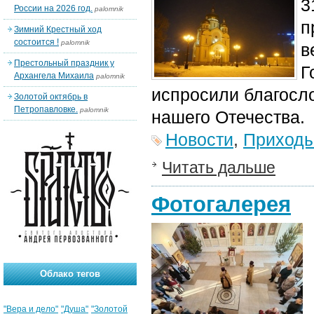
3
России на 2026 год.
palomnik
п
Зимний Крестный ход
состоится !
palomnik
в
Престольный праздник у
Г
Архангела Михаила
palomnik
испросили благосло
Золотой октябрь в
Петропавловке.
palomnik
нашего Отечества.
Новости
,
Приход
Читать дальше
Фотогалерея
Облако тегов
"Вера и дело"
"Душа"
"Золотой