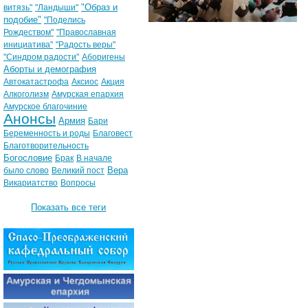
"Образ и
витязь"
"Ландыши"
подобие"
"Поделись
Рождеством"
"Православная
инициатива"
"Радость веры"
"Синдром радости"
Аборигены
Аборты и демография
Автокатастрофа
Аксиос
Акция
Алкоголизм
Амурская епархия
Амурское благочиние
Анонсы
Армия
Бари
Беременность и роды
Благовест
Благотворительность
Богословие
Брак
В начале
Вера
было слово
Великий пост
Викариатство
Вопросы
Показать все теги