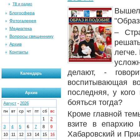
ТВ и радио
Вышел 
Блогосфера
"Образ
Фотогалерея
Медиатека
– Стр
Вопросы священнику
решать
Архив
легче.
Контакты
усложн
делают, - говор
Календарь
воспитывающая во
последняя, у кого
Архив
бояться тогда?
Август
-
2026
пн
вт
ср
чт
пт
сб
вс
Кроме главной тем
1
2
взите в епархию 
3
4
5
6
7
8
9
Хабаровский и Приа
10
11
12
13
14
15
16