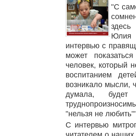
"С сам
сомне
здесь
Юлия 
интервью с правящ
может показатьс
человек, который н
воспитанием дет
возникало мысли, ч
думала, будет
труднопроизносимы
"нельзя не любить""
С интервью митроп
читателем о наших 