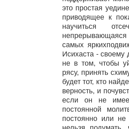
это простая уедин
приводящее к пок
научиться отсе
непрерывающаяся
самых яркихподви
Исихаста - своему 
не в том, чтобы у
рясу, принять схим
будет тот, кто найд
верность, и почувс
если он не имее
постоянной моли
постоянно или не 
нельзя подумать,