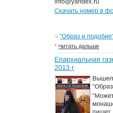
info@yandex.ru
Скачать номер в ф
"Образ и подобие
Читать дальше
Епархиальная газе
2013 г
Вышел 
"Образ
"Може
монаше
пишет