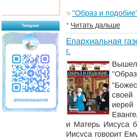
"Образ и подобие
Читать дальше
Telegram
Епархиальная газ
г.
Вышел 
"Образ
"Боже
своей 
иерей
Еванге
и Матерь Иисуса б
Иисуса говорит Ему