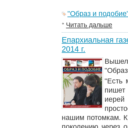
"Образ и подобие
Читать дальше
Епархиальная газ
2014 г.
Вышел 
"Образ
"Есть 
пишет
иерей
прост
нашим потомкам. К
поколению через оц