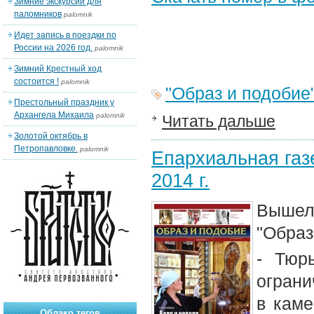
Зимние экскурсии для
паломников
palomnik
Идет запись в поездки по
России на 2026 год.
palomnik
Зимний Крестный ход
состоится !
palomnik
"Образ и подобие
Престольный праздник у
Архангела Михаила
palomnik
Читать дальше
Золотой октябрь в
Петропавловке.
palomnik
Епархиальная газе
2014 г.
Вышел 
"Образ
- Тюр
ограни
в каме
Облако тегов