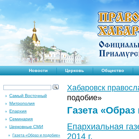
Новости
Церковь
Общество
Хабаровск правосл
Самый Восточный
подобие»
Митрополия
Газета «Образ
Епархия
Семинария
Епархиальная газе
Церковные СМИ
2014 г.
Газета «Образ и подобие»