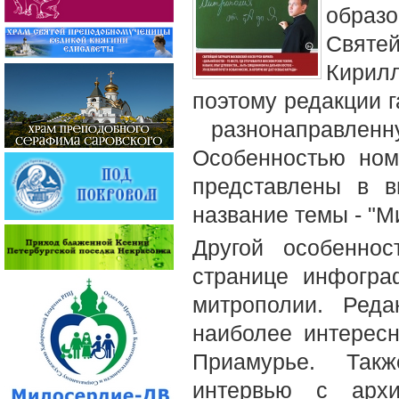
образ
Святе
Кирилл
поэтому редакции г
разнонаправленн
Особенностью ном
представлены в в
название темы - "М
Другой особенно
странице инфогра
митрополии. Ред
наиболее интерес
Приамурье. Также
интервью с архи