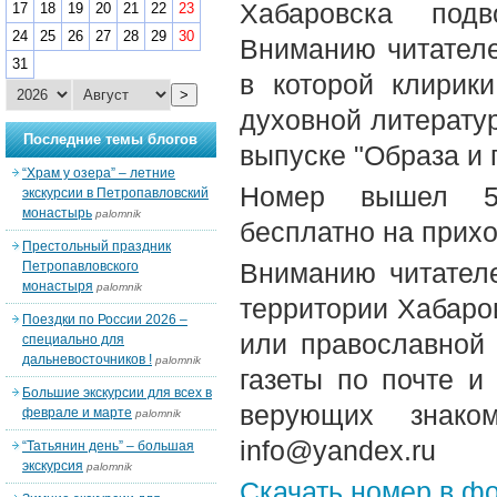
Хабаровска подв
17
18
19
20
21
22
23
24
25
26
27
28
29
30
Вниманию читателе
31
в которой клирик
>
духовной литератур
Последние темы блогов
выпуске "Образа и 
“Храм у озера” – летние
Номер вышел 5-
экскурсии в Петропавловский
монастырь
palomnik
бесплатно на прих
Престольный праздник
Вниманию читателе
Петропавловского
монастыря
palomnik
территории Хабаров
Поездки по России 2026 –
или православной
специально для
дальневосточников !
palomnik
газеты по почте и
Большие экскурсии для всех в
верующих знако
феврале и марте
palomnik
info@yandex.ru
“Татьянин день” – большая
экскурсия
palomnik
Скачать номер в ф