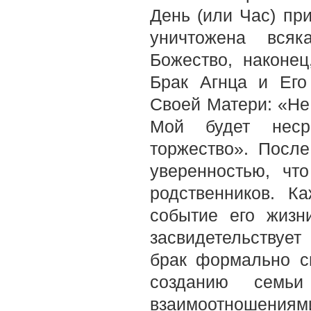
День (или Час) пр
уничтожена всяк
Божество, наконец
Брак Агнца и Его 
Своей Матери: «Не
Мой будет неср
торжество». После
уверенностью, чт
родственников. К
событие его жизн
засвидетельствует
брак формально св
созданию семь
взаимоотношениями