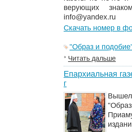
верующих знако
info@yandex.ru
Скачать номер в ф
"Образ и подобие
Читать дальше
Епархиальная газе
г
Вышел 
"Обра
Приам
издани