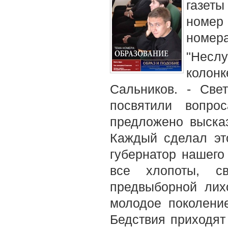
газеты
номер 
номера
"Неслу
колон
Сальников. - Све
посвятили вопро
предложено высказ
Каждый сделал эт
губернатор нашего
все хлопоты, с
предвыборной лих
молодое поколение
Бедствия приходят 