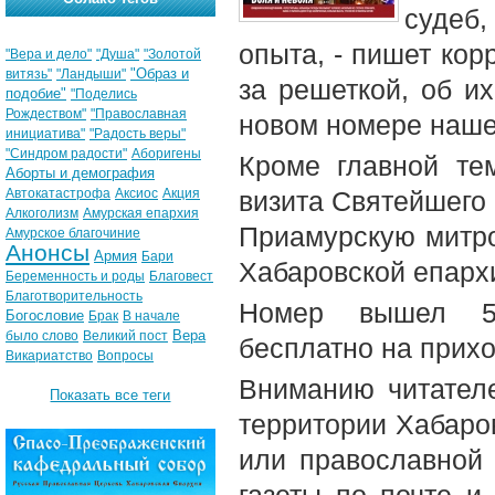
судеб,
опыта, - пишет кор
"Вера и дело"
"Душа"
"Золотой
"Образ и
витязь"
"Ландыши"
за решеткой, об и
подобие"
"Поделись
Рождеством"
"Православная
новом номере наше
инициатива"
"Радость веры"
"Синдром радости"
Аборигены
Кроме главной те
Аборты и демография
Автокатастрофа
Аксиос
Акция
визита Святейшего 
Алкоголизм
Амурская епархия
Приамурскую митро
Амурское благочиние
Анонсы
Армия
Бари
Хабаровской епарх
Беременность и роды
Благовест
Благотворительность
Номер вышел 5-
Богословие
Брак
В начале
Вера
было слово
Великий пост
бесплатно на прих
Викариатство
Вопросы
Вниманию читателе
Показать все теги
территории Хабаров
или православной