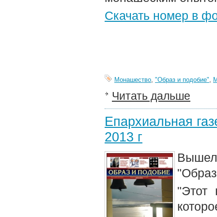
Скачать номер в ф
Монашество
,
"Образ и подобие"
,
М
Читать дальше
Епархиальная газе
2013 г
Вышел 
"Образ
"Этот
кото