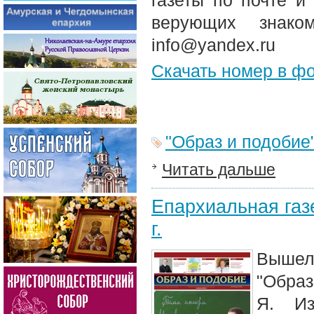
газеты по почте и
верующих знако
info@yandex.ru
Скачать номер в ф
"Образ и подобие
Читать дальше
Епархиальная газе
г.
Вышел 
"Образ
Я. Из