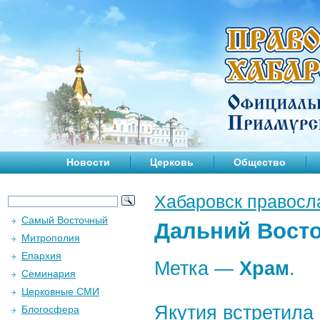
Новости
Церковь
Общество
Хабаровск правосл
Самый Восточный
Дальний Вост
Митрополия
Епархия
Метка —
Храм
.
Семинария
Церковные СМИ
Якутия встретила
Блогосфера