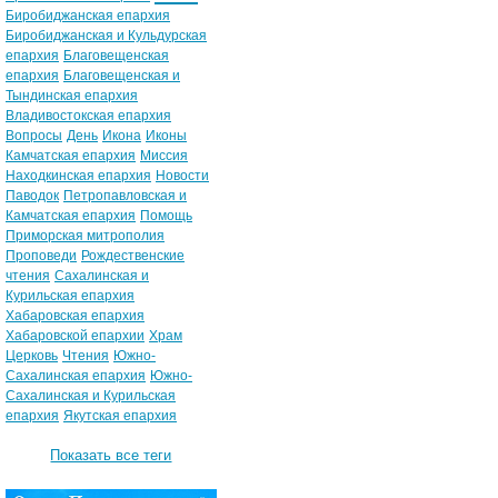
Биробиджанская епархия
Биробиджанская и Кульдурская
епархия
Благовещенская
епархия
Благовещенская и
Тындинская епархия
Владивостокская епархия
Вопросы
День
Икона
Иконы
Камчатская епархия
Миссия
Находкинская епархия
Новости
Паводок
Петропавловская и
Камчатская епархия
Помощь
Приморская митрополия
Проповеди
Рождественские
чтения
Сахалинская и
Курильская епархия
Хабаровская епархия
Хабаровской епархии
Храм
Церковь
Чтения
Южно-
Сахалинская епархия
Южно-
Сахалинская и Курильская
епархия
Якутская епархия
Показать все теги