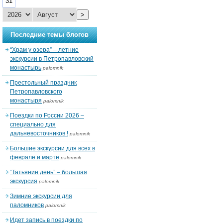
31
>
Последние темы блогов
“Храм у озера” – летние
экскурсии в Петропавловский
монастырь
palomnik
Престольный праздник
Петропавловского
монастыря
palomnik
Поездки по России 2026 –
специально для
дальневосточников !
palomnik
Большие экскурсии для всех в
феврале и марте
palomnik
“Татьянин день” – большая
экскурсия
palomnik
Зимние экскурсии для
паломников
palomnik
Идет запись в поездки по