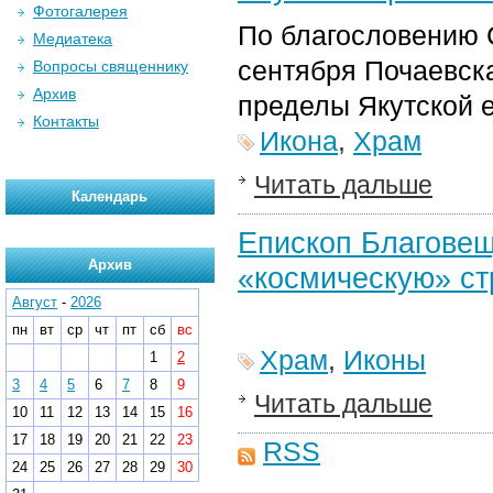
Фотогалерея
По благословению 
Медиатека
сентября Почаевск
Вопросы священнику
Архив
пределы Якутской 
Контакты
Икона
,
Храм
Читать дальше
Календарь
Епископ Благовещ
Архив
«космическую» ст
Август
-
2026
пн
вт
ср
чт
пт
сб
вс
Храм
,
Иконы
1
2
3
4
5
6
7
8
9
Читать дальше
10
11
12
13
14
15
16
17
18
19
20
21
22
23
RSS
24
25
26
27
28
29
30