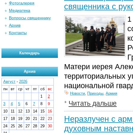
Фотогалерея
священника с рук
Медиатека
1
Вопросы священнику
Архив
с
Контакты
к
Р
Календарь
Г
Матери иерея Алек
Архив
территориальных уп
Август
-
2026
национальной гвар
пн
вт
ср
чт
пт
сб
вс
Новости
,
Приходы
,
Армия
1
2
Читать дальше
3
4
5
6
7
8
9
10
11
12
13
14
15
16
Неразлучен с арми
17
18
19
20
21
22
23
24
25
26
27
28
29
30
духовным настав