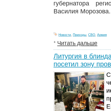
губернатора рег
Василия Морозова.
Новости
,
Приходы
,
СВО
,
Армия
Читать дальше
Литургия в блинд
посетил зону про
С
ч
и
п
Е