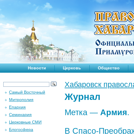
Новости
Церковь
Общество
Хабаровск правосл
Самый Восточный
Журнал
Митрополия
Епархия
Метка —
Армия
.
Семинария
Церковные СМИ
В Спасо-Преобра
Блогосфера