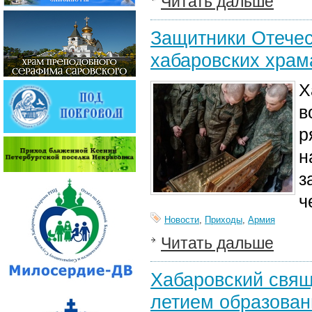
Читать дальше
Защитники Отечес
хабаровских храм
Х
в
р
н
з
ч
Новости
,
Приходы
,
Армия
Читать дальше
Хабаровский свящ
летием образован