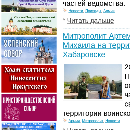
частей ведомства.
Новости
,
Приходы
,
Армия
Читать дальше
Митрополит Артем
Михаила на терри
Хабаровске
2
П
о
ч
с
территории воинск
Армия
,
Митрополит
,
Новости