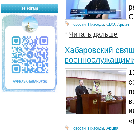
р
Telegram
С
Новости
,
Приходы
,
СВО
,
Армия
Читать дальше
Хабаровский свящ
военнослужащими
1
с
п
в
и
«
Новости
,
Приходы
,
Армия