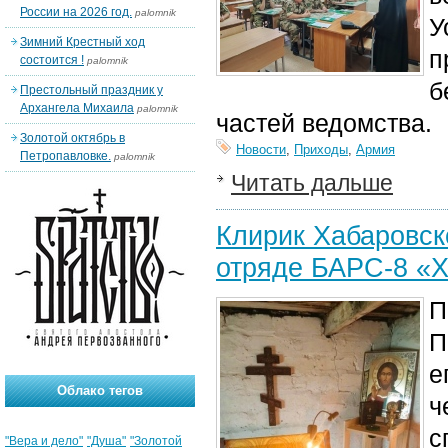
России на 2026 год.
palomnik
У
Зимний Крестный ход
п
состоится !
palomnik
б
Престольный праздник у
Архангела Михаила
palomnik
частей ведомства.
Золотой октябрь в
Новости
,
Приходы
,
Армия
Петропавловке.
palomnik
Читать дальше
Клирик Хабаровск
отряде БАРС-8 «Х
П
П
е
Облако тегов
ч
с
"Вера и дело"
"Душа"
"Золотой