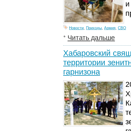
и
п
Новости
,
Приходы
,
Армия
,
СВО
Читать дальше
Хабаровский свящ
территории зенитн
гарнизона
2
Х
К
т
з