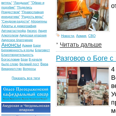
"Образ и
витязь"
"Ландыши"
о
подобие"
"Поделись
Рождеством"
"Православная
инициатива"
"Радость веры"
"Синдром радости"
Аборигены
Аборты и демография
Автокатастрофа
Аксиос
Акция
Алкоголизм
Амурская епархия
Новости
,
Армия
,
СВО
Амурское благочиние
Читать дальше
Анонсы
Армия
Бари
Беременность и роды
Благовест
Благотворительность
Разговор о Боге 
Богословие
Брак
В начале
Вера
было слово
Великий пост
4
Викариатство
Вопросы
В
Показать все теги
в
У
п
м