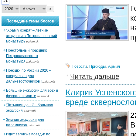
31
Г
>
к
Последние темы блогов
н
“Храм у озера” – летние
п
экскурсии в Петропавловский
монастырь
palomnik
Престольный праздник
Петропавловского
монастыря
palomnik
Новости
,
Приходы
,
Армия
Поездки по России 2026 –
Читать дальше
специально для
дальневосточников !
palomnik
Клирик Успенског
Большие экскурсии для всех в
феврале и марте
palomnik
вреде скверносло
“Татьянин день” – большая
экскурсия
palomnik
2
Зимние экскурсии для
В
паломников
palomnik
в
Идет запись в поездки по