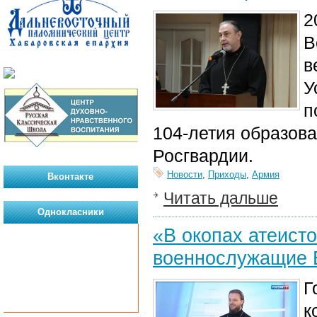
2
В
в
У
п
104-летия образова
Росгвардии
.
Новости
,
Приходы
,
Армия
Вконтакте
Читать дальше
Однокласники
«В окопах атеисто
военнослужащие В
Г
к