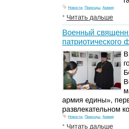
г
Новости
,
Приходы
,
Армия
Читать дальше
Военный священни
патриотического 
В
г
Б
В
м
армия едины», перв
развлекательном к
Новости
,
Приходы
,
Армия
Читать дальше