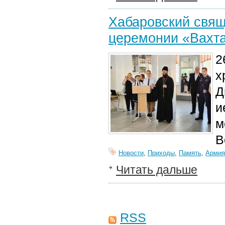
Хабаровский свящ
церемонии «Вахт
2
х
Д
и
м
В
Новости
,
Приходы
,
Память
,
Армия
Читать дальше
RSS