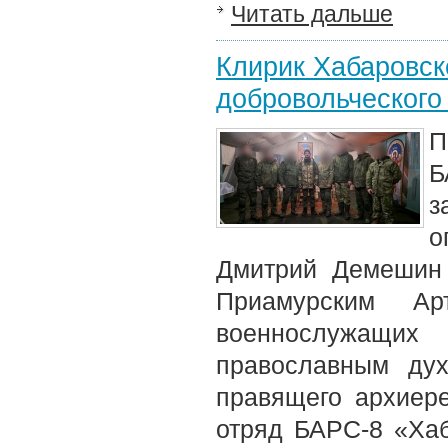
Читать дальше
Клирик Хабаровск
добровольческого
П
Б
з
о
Дмитрий Демешин 
Приамурским Ар
военнослужащи
православным дух
правящего архиере
отряд БАРС-8 «Хаб