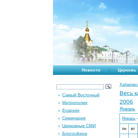
Новости
Церковь
Хабаровс
Весь 
Самый Восточный
2006
Митрополия
Январь
Епархия
Семинария
Январь
Церковные СМИ
пн
вт
Блогосфера