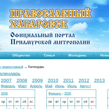
Общество
Семья
Молодежь
Ново
к православный
→
Календарь
календарь
2007
2008
2009
2010
2011
2012
2013
Февраль
Март
Апрель
Май
Июнь
Июль
Август
-
2026
Февраль
-
2026
ср
чт
пт
сб
вс
пн
вт
ср
чт
пт
сб
вс