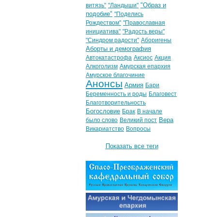
"Образ и
витязь"
"Ландыши"
подобие"
"Поделись
Рождеством"
"Православная
инициатива"
"Радость веры"
"Синдром радости"
Аборигены
Аборты и демография
Автокатастрофа
Аксиос
Акция
Алкоголизм
Амурская епархия
Амурское благочиние
Анонсы
Армия
Бари
Беременность и роды
Благовест
Благотворительность
Богословие
Брак
В начале
Вера
было слово
Великий пост
Викариатство
Вопросы
Показать все теги