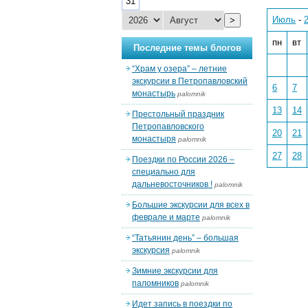
31
Июль
-
>
пн
вт
Последние темы блогов
“Храм у озера” – летние
экскурсии в Петропавловский
6
7
монастырь
palomnik
13
14
Престольный праздник
Петропавловского
20
21
монастыря
palomnik
27
28
Поездки по России 2026 –
специально для
дальневосточников !
palomnik
Большие экскурсии для всех в
феврале и марте
palomnik
“Татьянин день” – большая
экскурсия
palomnik
Зимние экскурсии для
паломников
palomnik
Идет запись в поездки по