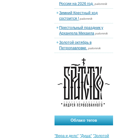
России на 2026 год.
palomnik
Зимний Крестный ход
состоится !
palomnik
Престольный праздник у
Архангела Михаила
palomnik
Золотой октябрь в
Петропавловке.
palomnik
Облако тегов
"Вера и дело"
"Душа"
"Золотой