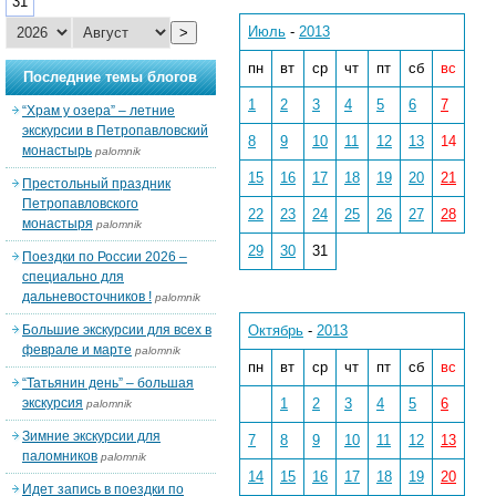
31
Июль
-
2013
>
пн
вт
ср
чт
пт
сб
вс
Последние темы блогов
1
2
3
4
5
6
7
“Храм у озера” – летние
экскурсии в Петропавловский
8
9
10
11
12
13
14
монастырь
palomnik
15
16
17
18
19
20
21
Престольный праздник
Петропавловского
22
23
24
25
26
27
28
монастыря
palomnik
29
30
31
Поездки по России 2026 –
специально для
дальневосточников !
palomnik
Большие экскурсии для всех в
Октябрь
-
2013
феврале и марте
palomnik
пн
вт
ср
чт
пт
сб
вс
“Татьянин день” – большая
экскурсия
1
2
3
4
5
6
palomnik
Зимние экскурсии для
7
8
9
10
11
12
13
паломников
palomnik
14
15
16
17
18
19
20
Идет запись в поездки по