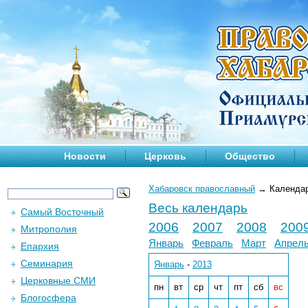
Новости
Церковь
Общество
Хабаровск православный
→
Календа
Весь календарь
Самый Восточный
2006
2007
2008
200
Митрополия
Январь
Февраль
Март
Апрел
Епархия
Семинария
Январь
-
2013
Церковные СМИ
пн
вт
ср
чт
пт
сб
вс
Блогосфера