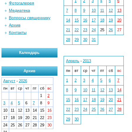
1
2
3
4
5
6
Фотогалерея
Медиатека
7
8
9
10
11
12
13
Вопросы священнику
14
15
16
17
18
19
20
Архив
21
22
23
24
25
26
27
Контакты
28
29
30
31
Календарь
Апрель
-
2013
пн
вт
ср
чт
пт
сб
вс
Архив
1
2
3
4
5
6
7
Август
-
2026
пн
вт
ср
чт
пт
сб
вс
8
9
10
11
12
13
14
1
2
15
16
17
18
19
20
21
3
4
5
6
7
8
9
22
23
24
25
26
27
28
10
11
12
13
14
15
16
17
18
19
20
21
22
23
29
30
24
25
26
27
28
29
30