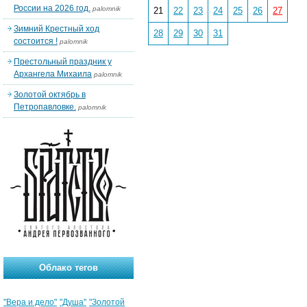
России на 2026 год.
palomnik
21
22
23
24
25
26
27
Зимний Крестный ход
28
29
30
31
состоится !
palomnik
Престольный праздник у
Архангела Михаила
palomnik
Золотой октябрь в
Петропавловке.
palomnik
Облако тегов
"Вера и дело"
"Душа"
"Золотой