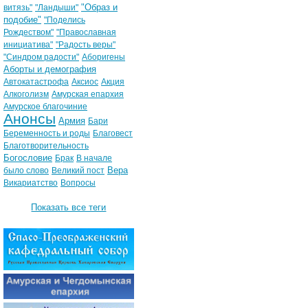
"Образ и
витязь"
"Ландыши"
подобие"
"Поделись
Рождеством"
"Православная
инициатива"
"Радость веры"
"Синдром радости"
Аборигены
Аборты и демография
Автокатастрофа
Аксиос
Акция
Алкоголизм
Амурская епархия
Амурское благочиние
Анонсы
Армия
Бари
Беременность и роды
Благовест
Благотворительность
Богословие
Брак
В начале
Вера
было слово
Великий пост
Викариатство
Вопросы
Показать все теги