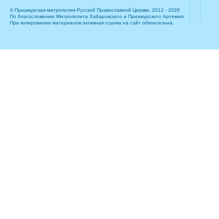
© Приамурская митрополия Русской Православной Церкви, 2012 - 2026
По благословению Митрополита Хабаровского и Приамурского Артемия.
При копировании материалов активная ссылка на сайт обязательна.