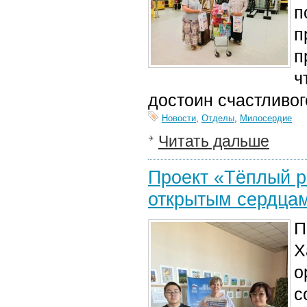
п
п
п
ч
достоин счастливог
Новости
,
Отделы
,
Милосердие
Читать дальше
Проект «Тёплый р
открытым сердцам
П
Х
о
с