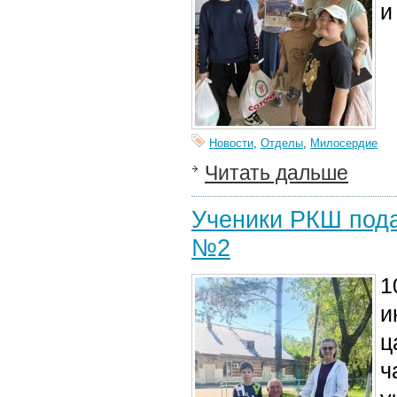
и
Новости
,
Отделы
,
Милосердие
Читать дальше
Ученики РКШ под
№2
1
и
ц
ч