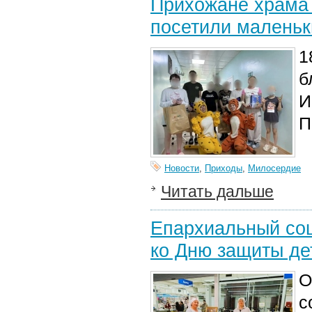
Прихожане храма 
посетили маленьк
1
б
И
П
Новости
,
Приходы
,
Милосердие
Читать дальше
Епархиальный соц
ко Дню защиты де
О
с