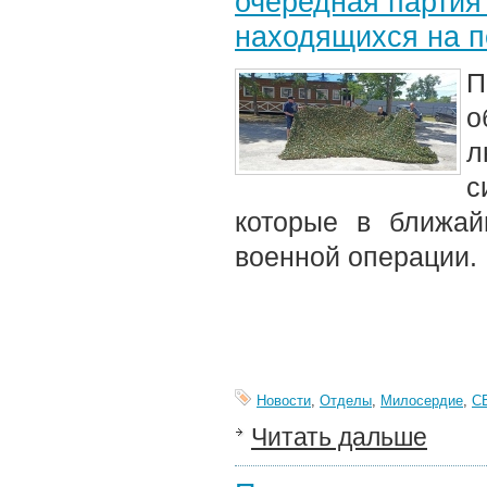
очередная партия
находящихся на 
о
л
с
которые в ближай
военной операции.
Новости
,
Отделы
,
Милосердие
,
С
Читать дальше