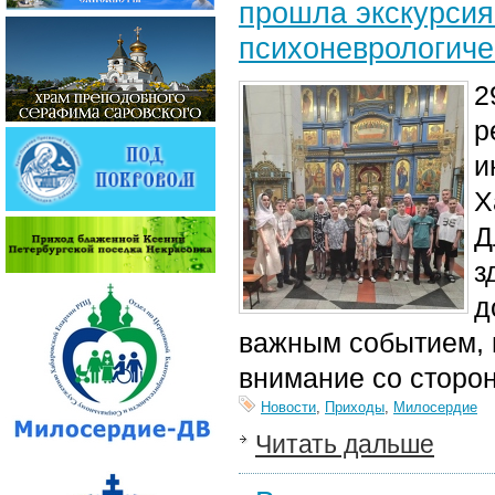
прошла экскурсия
психоневрологиче
2
р
и
Х
Д
з
д
важным событием, 
внимание со сторо
Новости
,
Приходы
,
Милосердие
Читать дальше