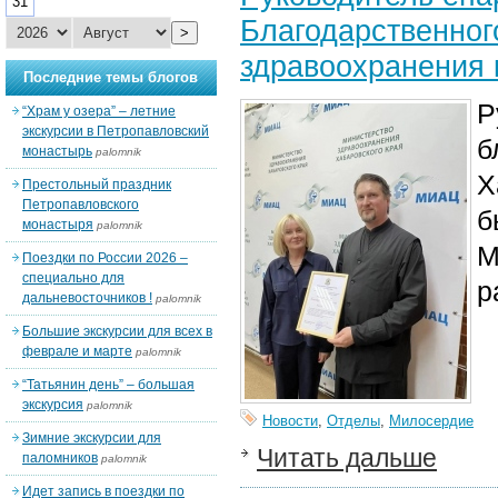
31
Благодарственног
>
здравоохранения 
Последние темы блогов
Р
“Храм у озера” – летние
экскурсии в Петропавловский
б
монастырь
palomnik
Х
Престольный праздник
Петропавловского
б
монастыря
palomnik
М
Поездки по России 2026 –
специально для
р
дальневосточников !
palomnik
Большие экскурсии для всех в
феврале и марте
palomnik
“Татьянин день” – большая
экскурсия
palomnik
Новости
,
Отделы
,
Милосердие
Зимние экскурсии для
Читать дальше
паломников
palomnik
Идет запись в поездки по