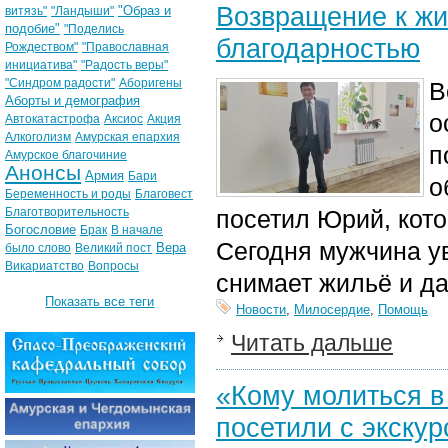
Возвращение к жи
"Образ и
витязь"
"Ландыши"
подобие"
"Поделись
благодарностью
Рождеством"
"Православная
инициатива"
"Радость веры"
"Синдром радости"
Аборигены
В
Аборты и демография
о
Автокатастрофа
Аксиос
Акция
Алкоголизм
Амурская епархия
п
Амурское благочиние
Анонсы
Армия
Бари
о
Беременность и роды
Благовест
Благотворительность
посетил Юрий, кото
Богословие
Брак
В начале
Сегодня мужчина ув
Вера
было слово
Великий пост
Викариатство
Вопросы
снимает жильё и д
Показать все теги
Новости
,
Милосердие
,
Помощь
Читать дальше
«Кому молиться в
посетили с экскур