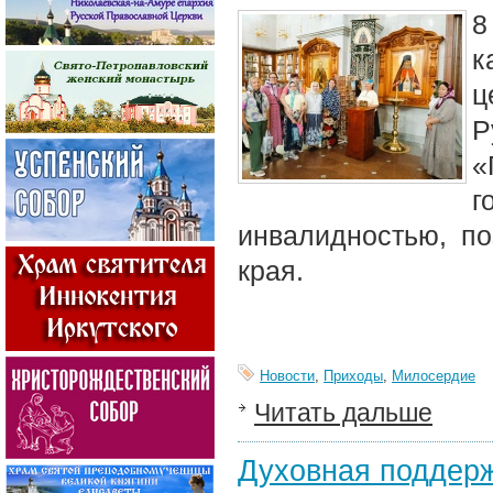
8
к
ц
Р
«
г
инвалидностью, по
края.
Новости
,
Приходы
,
Милосердие
Читать дальше
Духовная поддерж