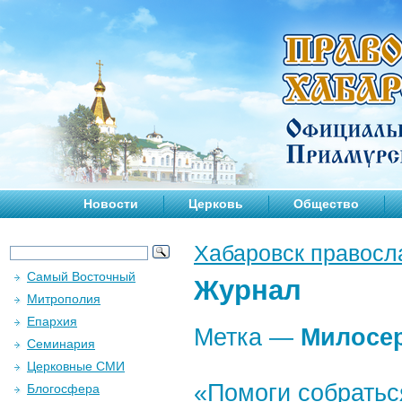
Новости
Церковь
Общество
Хабаровск правосл
Самый Восточный
Журнал
Митрополия
Епархия
Метка —
Милосе
Семинария
Церковные СМИ
«Помоги собратьс
Блогосфера