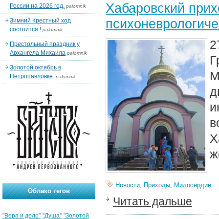
Хабаровский прих
России на 2026 год.
palomnik
психоневрологиче
Зимний Крестный ход
состоится !
palomnik
2
Престольный праздник у
Архангела Михаила
palomnik
Г
Золотой октябрь в
М
Петропавловке.
palomnik
д
и
в
Х
ж
Новости
,
Приходы
,
Милосердие
Облако тегов
Читать дальше
"Вера и дело"
"Душа"
"Золотой