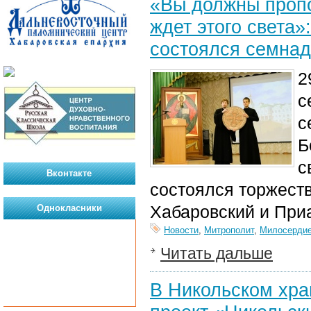
«Вы должны пропо
ждет этого света»
состоялся семнад
2
с
с
Б
с
Вконтакте
состоялся торжеств
Хабаровский и При
Однокласники
Новости
,
Митрополит
,
Милосерди
Читать дальше
В Никольском хра