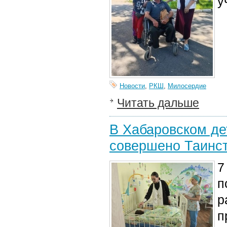
у
Новости
,
РКШ
,
Милосердие
Читать дальше
В Хабаровском де
совершено Таинс
7
п
р
п