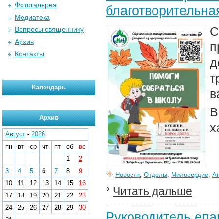
Фотогалерея
благотворительна
Медиатека
С
Вопросы священнику
Архив
п
Контакты
д
т
Календарь
в
В
Архив
х
Август
-
2026
пн
вт
ср
чт
пт
сб
вс
1
2
3
4
5
6
7
8
9
Новости
,
Отделы
,
Милосердие
,
А
10
11
12
13
14
15
16
Читать дальше
17
18
19
20
21
22
23
24
25
26
27
28
29
30
Руководитель епа