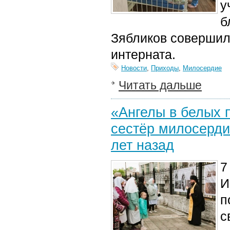
у
б
Зябликов совершил
интерната.
Новости
,
Приходы
,
Милосердие
Читать дальше
«Ангелы в белых 
сестёр милосерди
лет назад
7
И
п
с