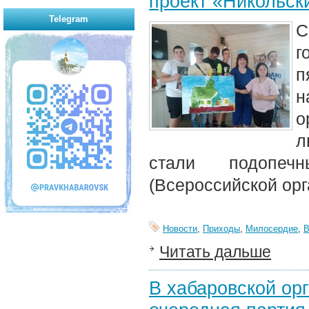
проект «Никольск
Telegram
С
г
п
н
о
л
стали подопеч
(Всероссийской орг
Новости
,
Приходы
,
Милосердие
,
Читать дальше
В хабаровской ор