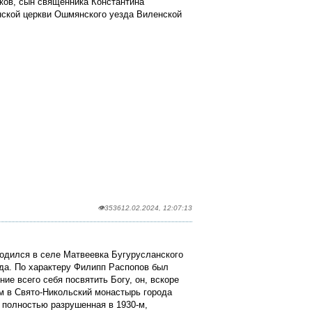
ков, сын священника Константина
нской церкви Ошмянского уезда Виленской
👁3536
12.02.2024, 12:07:13
родился в селе Матвеевка Бугурусланского
ода. По характеру Филипп Распопов был
е всего себя посвятить Богу, он, вскоре
м в Свято-Никольский монастырь города
и полностью разрушенная в 1930-м,