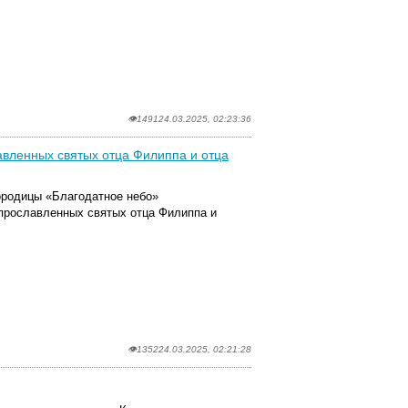
.
👁1491
24.03.2025, 02:23:36
авленных святых отца Филиппа и отца
городицы «Благодатное небо»
прославленных святых отца Филиппа и
👁1352
24.03.2025, 02:21:28