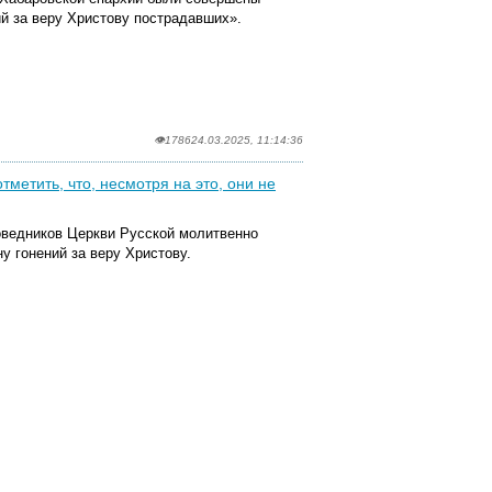
ий за веру Христову пострадавших».
👁1786
24.03.2025, 11:14:36
метить, что, несмотря на это, они не
оведников Церкви Русской молитвенно
у гонений за веру Христову.