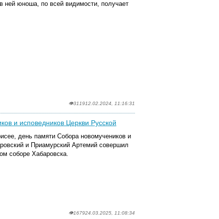
в ней юноша, по всей видимости, получает
👁3119
12.02.2024, 11:16:31
ков и исповедников Церкви Русской
исее, день памяти Собора новомучеников и
аровский и Приамурский Артемий совершил
ом соборе Хабаровска.
👁1679
24.03.2025, 11:08:34