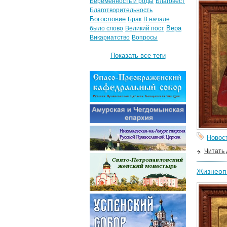
Беременность и роды
Благовест
Благотворительность
Богословие
Брак
В начале
Вера
было слово
Великий пост
Викариатство
Вопросы
Показать все теги
Новос
Читать
Жизнеоп