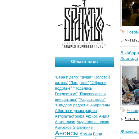
Новом
Читать
В хабаро
Леонида
Облако тегов
"Вера и дело"
"Душа"
"Золотой
"Образ и
витязь"
"Ландыши"
подобие"
"Поделись
Рождеством"
"Православная
инициатива"
"Радость веры"
"Синдром радости"
Аборигены
Аборты и демография
Новом
Автокатастрофа
Аксиос
Акция
Читать
Алкоголизм
Амурская епархия
Амурское благочиние
Жизнеоп
Анонсы
Армия
Бари