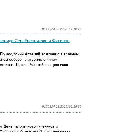
👁1619
24.03.2025, 11:12:45
Леонида Серебренникова и Филиппа
 Приамурский Артемий возглавил в главном
ном соборе - Литургию с чином
едников Церкви Русской священников
.
👁1503
24.03.2025, 02:16:39
ет День памяти новомучеников и
 Хабаровской епархии были совершены