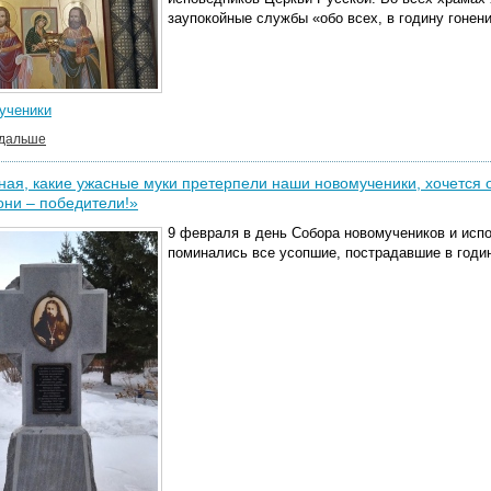
заупокойные службы «обо всех, в годину гонен
ученики
 дальше
ая, какие ужасные муки претерпели наши новомученики, хочется от
они – победители!»
9 февраля в день Собора новомучеников и исп
поминались все усопшие, пострадавшие в годин