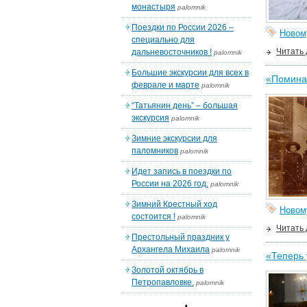
монастыря
palomnik
Поездки по России 2026 –
Новом
специально для
Читать
дальневосточников !
palomnik
Большие экскурсии для всех в
«Поминай
феврале и марте
palomnik
“Татьянин день” – большая
экскурсия
palomnik
Зимние экскурсии для
паломников
palomnik
Идет запись в поездки по
России на 2026 год.
palomnik
Зимний Крестный ход
Новом
состоится !
palomnik
Читать
Престольный праздник у
Архангела Михаила
palomnik
«Теперь 
Золотой октябрь в
Петропавловке.
palomnik