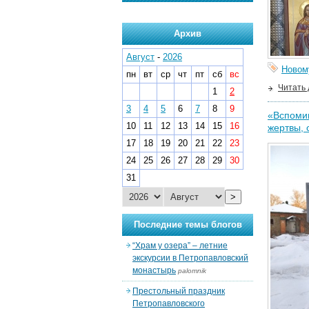
Архив
Август
-
2026
Новом
пн
вт
ср
чт
пт
сб
вс
Читать
1
2
3
4
5
6
7
8
9
«Вспомин
10
11
12
13
14
15
16
жертвы, 
17
18
19
20
21
22
23
24
25
26
27
28
29
30
31
>
Последние темы блогов
“Храм у озера” – летние
экскурсии в Петропавловский
монастырь
palomnik
Престольный праздник
Петропавловского