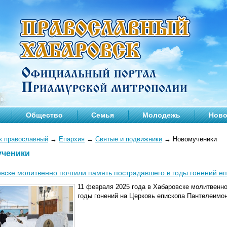
Общество
Семья
Молодежь
Ново
к православный
→
Епархия
→
Святые и подвижники
→
Новомученики
ченики
вске молитвенно почтили память пострадавшего в годы гонений е
11 февраля 2025 года в Хабаровске молитвенно
годы гонений на Церковь епископа Пантелеимон