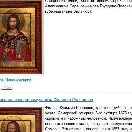
Священник Леонид Константинович Серебренни
Алексеевича Серебренникова Груздово-Полоча
губернии (ныне Вильнюс).
ти
,
Новомученики
 дальше
исание священномученика Филиппа Распопова
Филипп Кузьмич Распопов, крестьянский сын, 
уезда, Самарской губернии 3-го октября 1875 г
скромным и набожным человеком. Имея намерени
после окончания школы, поступает послушнико
Самары. Эта обитель, основанная в 1857 году 