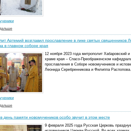
ученики
 дальше
ит Артемий возглавил прославление в лике святых священников 
а в главном соборе края
12 ноября 2023 года митрополит Хабаровский и
храме края – Спасо-Преображенском кафедраль
прославления в Соборе новомучеников и испов
Леонида Серебренникова и Филиппа Распопова
ученики
 дальше
в день памяти новомучеников особо звучит в этом месте
9 февраля 2025 года Русская Церковь праздну
исповедников Церкви Русской. Во всех храмах