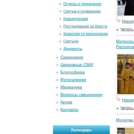
Отделы и учреждения
Святые и подвижники
Новомученики
Новом
Пострадавшие за Христа
Читать
Комиссия по канонизации
Митропол
Святыни
Распопов
Документы
Семинария
Церковные СМИ
Блогосфера
Фотогалерея
Медиатека
Вопросы священнику
Новом
Архив
Читать
Контакты
Молитва 
Календарь