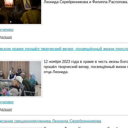
Леонида Серебренникова и Филиппа Распопова
ученики
 дальше
вском храме прошёл творческий вечер, посвящённый жизни просл
12 ноября 2023 года в храме в честь иконы Бо
прошёл творческий вечер, посвящённый жизни 
отца Леонида.
ученики
 дальше
исание священномученика Леонида Серебренникова