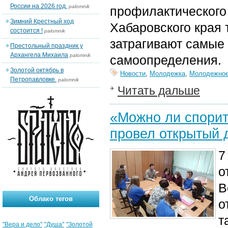
России на 2026 год.
palomnik
профилактического 
Зимний Крестный ход
Хабаровского края
состоится !
palomnik
затрагивают самые
Престольный праздник у
Архангела Михаила
palomnik
самоопределения.
Золотой октябрь в
Новости
,
Молодежка
,
Молодежное
Петропавловке.
palomnik
Читать дальше
«Можно ли спорит
провел открытый 
7
о
В
Облако тегов
о
т
"Вера и дело"
"Душа"
"Золотой