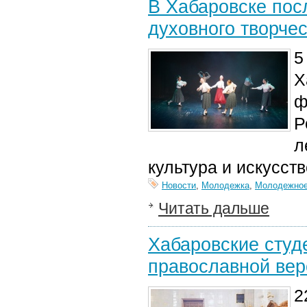
В Хабаровске пос
духовного творче
5
Х
ф
Р
л
культура и искусст
Новости
,
Молодежка
,
Молодежное
Читать дальше
Хабаровские студ
православной вер
2