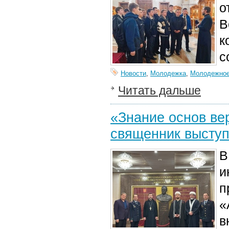
о
В
к
с
Новости
,
Молодежка
,
Молодежное
Читать дальше
«Знание основ ве
священник высту
В
и
п
«
в