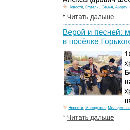
Новости
,
Отделы
,
Семья
,
Аборты 
Читать дальше
Верой и песней: 
в посёлке Горьког
1
х
Б
н
х
п
Новости
,
Молодежка
,
Молодежное
Читать дальше