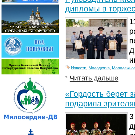
дипломы в торжес
1
р
п
Д
и
Новости
,
Молодежка
,
Молодежное
Читать дальше
«Гордость берет 
подарила зрителя
3
д