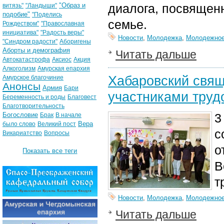
"Образ и
диалога, посвящен
витязь"
"Ландыши"
подобие"
"Поделись
семье.
Рождеством"
"Православная
инициатива"
"Радость веры"
Новости
,
Молодежка
,
Молодежное
"Синдром радости"
Аборигены
Аборты и демография
Читать дальше
Автокатастрофа
Аксиос
Акция
Алкоголизм
Амурская епархия
Хабаровский свящ
Амурское благочиние
Анонсы
Армия
Бари
участниками труд
Беременность и роды
Благовест
Благотворительность
Богословие
3
Брак
В начале
Вера
было слово
Великий пост
с
Викариатство
Вопросы
о
Показать все теги
В
т
Новости
,
Молодежка
,
Молодежное
Читать дальше