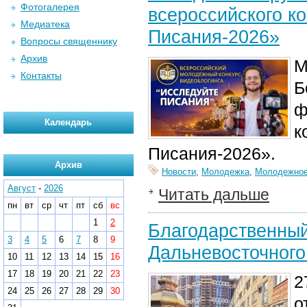
Фотогалерея
всероссийского к
Медиатека
Писания-2026»
Вопросы священнику
Архив
М
Контакты
Б
ф
Календарь
к
Писания-2026».
Архив
Новости
,
Молодежка
,
Молодежное
Август
-
2026
Читать дальше
пн
вт
ср
чт
пт
сб
вс
1
2
Благодарственный
3
4
5
6
7
8
9
Дальневосточного
10
11
12
13
14
15
16
17
18
19
20
21
22
23
2
24
25
26
27
28
29
30
о