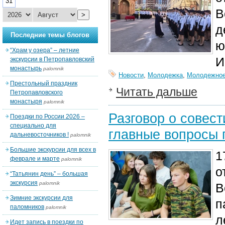
31
В
>
д
Последние темы блогов
ю
“Храм у озера” – летние
И
экскурсии в Петропавловский
монастырь
palomnik
Новости
,
Молодежка
,
Молодежное
Престольный праздник
Читать дальше
Петропавловского
монастыря
palomnik
Разговор о совест
Поездки по России 2026 –
специально для
главные вопросы 
дальневосточников !
palomnik
Большие экскурсии для всех в
1
феврале и марте
palomnik
о
“Татьянин день” – большая
экскурсия
palomnik
В
Зимние экскурсии для
п
паломников
palomnik
л
Идет запись в поездки по