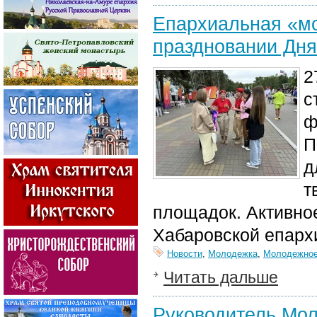
Епархиальная «мо
праздновании Дн
2
с
ф
П
д
т
площадок. Активно
Хабаровской епарх
Новости
,
Молодежка
,
Молодежное
Читать дальше
Руководитель Мол