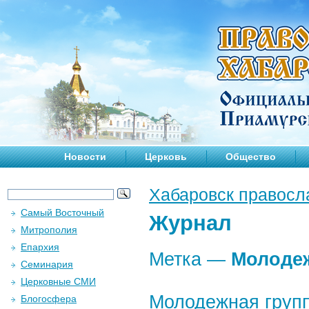
Новости
Церковь
Общество
Хабаровск правосл
Самый Восточный
Журнал
Митрополия
Епархия
Метка —
Молоде
Семинария
Церковные СМИ
Молодежная групп
Блогосфера