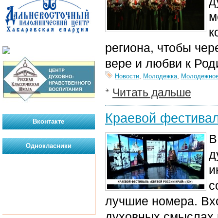
д
м
к
региона, чтобы чере
вере и любви к Род
Новости
,
Молодежка
,
Молодежное
Читать дальше
Краевой фестивал
Вконтакте
В
Однокласники
д
и
с
лучшие номера. Вх
духовных смыслах 