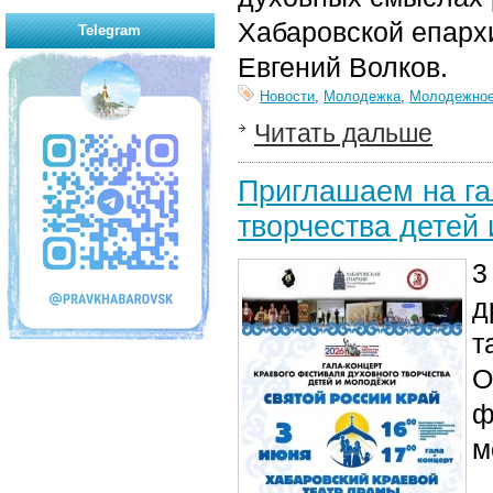
Хабаровской епарх
Telegram
Евгений Волков.
Новости
,
Молодежка
,
Молодежное
Читать дальше
Приглашаем на га
творчества детей
3
д
т
О
ф
м