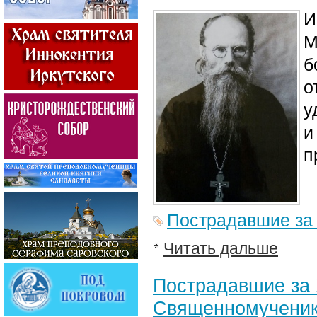
И
М
б
о
у
и
п
Пострадавшие за
Читать дальше
Пострадавшие за 
Священномученик