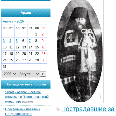
Архив
Август
-
2026
пн
вт
ср
чт
пт
сб
вс
1
2
3
4
5
6
7
8
9
10
11
12
13
14
15
16
17
18
19
20
21
22
23
24
25
26
27
28
29
30
31
>
Последние темы блогов
“Храм у озера” – летние
экскурсии в Петропавловский
монастырь
palomnik
Пострадавшие за
Престольный праздник
Петропавловского