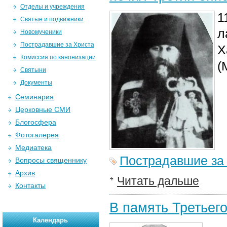
Отделы и учреждения
1
Святые и подвижники
л
Новомученики
Пострадавшие за Христа
Х
Комиссия по канонизации
(
Святыни
Документы
Семинария
Церковные СМИ
Блогосфера
Фотогалерея
Медиатека
Пострадавшие за
Вопросы священнику
Архив
Читать дальше
Контакты
В память Третьего
Календарь