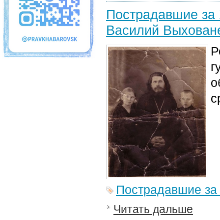
Пострадавшие за 
Василий Выхованец
Р
г
о
с
Пострадавшие за
Читать дальше