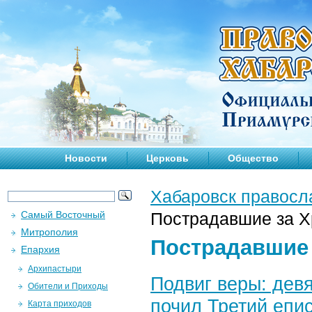
Новости
Церковь
Общество
Хабаровск правосл
Самый Восточный
Пострадавшие за Х
Митрополия
Пострадавшие 
Епархия
Архипастыри
Подвиг веры: девя
Обители и Приходы
почил Третий епи
Карта приходов