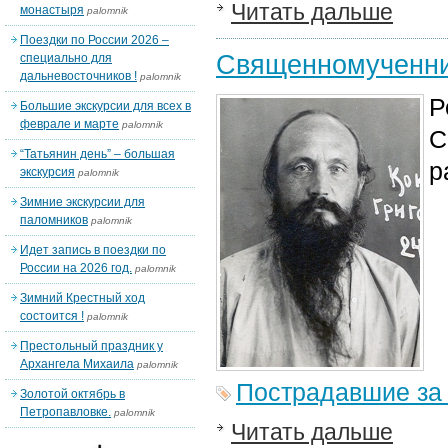
Читать дальше
монастыря
palomnik
Поездки по России 2026 –
Священномученник
специально для
дальневосточников !
palomnik
Р
Большие экскурсии для всех в
феврале и марте
palomnik
С
“Татьянин день” – большая
р
экскурсия
palomnik
Зимние экскурсии для
паломников
palomnik
Идет запись в поездки по
России на 2026 год.
palomnik
Зимний Крестный ход
состоится !
palomnik
Престольный праздник у
Архангела Михаила
palomnik
Пострадавшие за
Золотой октябрь в
Петропавловке.
palomnik
Читать дальше