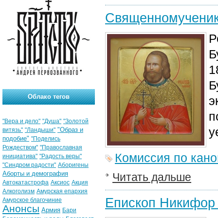
Священномученик
Р
Б
1
Б
Облако тегов
э
п
"Вера и дело"
"Душа"
"Золотой
у
"Образ и
витязь"
"Ландыши"
подобие"
"Поделись
Рождеством"
"Православная
Комиссия по кан
инициатива"
"Радость веры"
"Синдром радости"
Аборигены
Аборты и демография
Читать дальше
Автокатастрофа
Аксиос
Акция
Алкоголизм
Амурская епархия
Епископ Никифор
Амурское благочиние
Анонсы
Армия
Бари