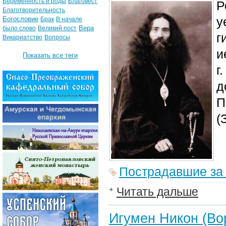
Беременность и роды
Благовест
Р
Благотворительность
у
Богословие
Брак
В начале
Вера
было слово
Великий пост
г
Викариатство
Вопросы
и
Показать все теги
г
д
П
(
Пострадавшие за
Читать дальше
Игумен Никон (Во