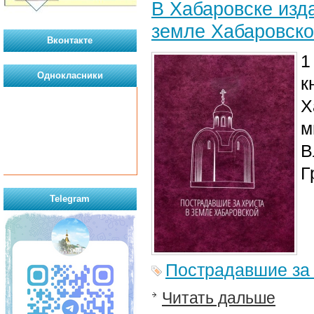
В Хабаровске изд
земле Хабаровск
Вконтакте
1
Однокласники
к
Х
м
В
Г
Telegram
Пострадавшие за
Читать дальше