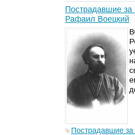
Пострадавшие за 
Рафаил Воецкий
В
Р
у
н
с
е
д
Пострадавшие за