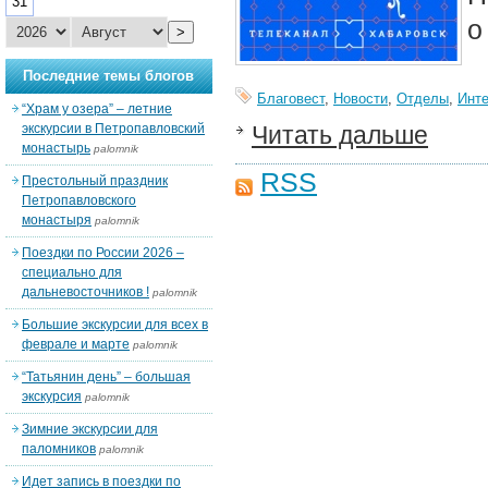
31
о
>
Последние темы блогов
Благовест
,
Новости
,
Отделы
,
Инт
“Храм у озера” – летние
экскурсии в Петропавловский
Читать дальше
монастырь
palomnik
RSS
Престольный праздник
Петропавловского
монастыря
palomnik
Поездки по России 2026 –
специально для
дальневосточников !
palomnik
Большие экскурсии для всех в
феврале и марте
palomnik
“Татьянин день” – большая
экскурсия
palomnik
Зимние экскурсии для
паломников
palomnik
Идет запись в поездки по