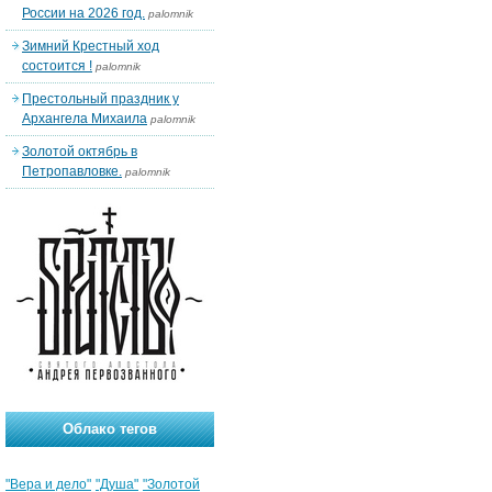
России на 2026 год.
palomnik
Зимний Крестный ход
состоится !
palomnik
Престольный праздник у
Архангела Михаила
palomnik
Золотой октябрь в
Петропавловке.
palomnik
Облако тегов
"Вера и дело"
"Душа"
"Золотой