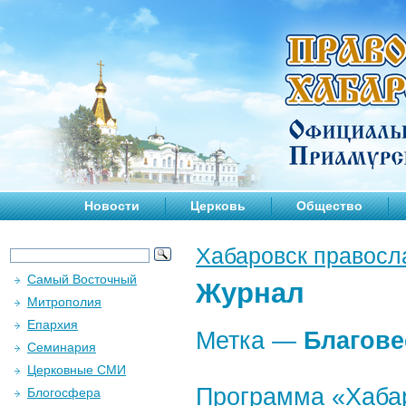
Новости
Церковь
Общество
Хабаровск правосл
Самый Восточный
Журнал
Митрополия
Епархия
Метка —
Благове
Семинария
Церковные СМИ
Программа «Хабар
Блогосфера