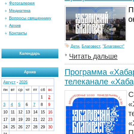
Фотогалерея
П
Медиатека
о
Вопросы священнику
Архив
Контакты
Дети
,
Благовест
,
"Благовест"
Календарь
Читать дальше
Программа «Хабар
Архив
телеканале «Хаба
Август
-
2026
пн
вт
ср
чт
пт
сб
вс
С
1
2
«
3
4
5
6
7
8
9
т
10
11
12
13
14
15
16
17
18
19
20
21
22
23
«
24
25
26
27
28
29
30
П