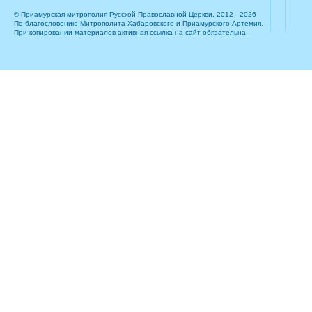
© Приамурская митрополия Русской Православной Церкви, 2012 - 2026
По благословению Митрополита Хабаровского и Приамурского Артемия.
При копировании материалов активная ссылка на сайт обязательна.