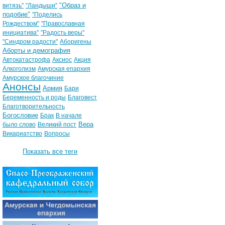
"Образ и
витязь"
"Ландыши"
подобие"
"Поделись
Рождеством"
"Православная
инициатива"
"Радость веры"
"Синдром радости"
Аборигены
Аборты и демография
Автокатастрофа
Аксиос
Акция
Алкоголизм
Амурская епархия
Амурское благочиние
Анонсы
Армия
Бари
Беременность и роды
Благовест
Благотворительность
Богословие
Брак
В начале
Вера
было слово
Великий пост
Викариатство
Вопросы
Показать все теги