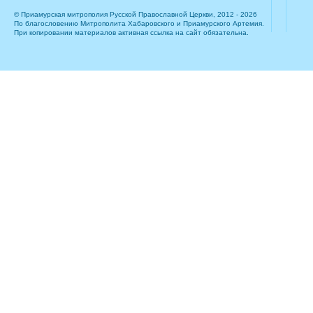
© Приамурская митрополия Русской Православной Церкви, 2012 - 2026
По благословению Митрополита Хабаровского и Приамурского Артемия.
При копировании материалов активная ссылка на сайт обязательна.