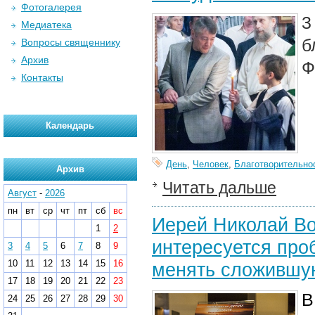
Фотогалерея
3
Медиатека
б
Вопросы священнику
Архив
Ф
Контакты
Календарь
День
,
Человек
,
Благотворительно
Архив
Читать дальше
Август
-
2026
пн
вт
ср
чт
пт
сб
вс
Иерей Николай Во
1
2
интересуется про
3
4
5
6
7
8
9
10
11
12
13
14
15
16
менять сложившу
17
18
19
20
21
22
23
В
24
25
26
27
28
29
30