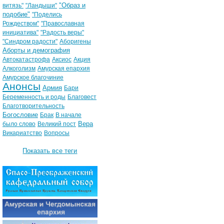
"Образ и
витязь"
"Ландыши"
подобие"
"Поделись
Рождеством"
"Православная
инициатива"
"Радость веры"
"Синдром радости"
Аборигены
Аборты и демография
Автокатастрофа
Аксиос
Акция
Алкоголизм
Амурская епархия
Амурское благочиние
Анонсы
Армия
Бари
Беременность и роды
Благовест
Благотворительность
Богословие
Брак
В начале
Вера
было слово
Великий пост
Викариатство
Вопросы
Показать все теги