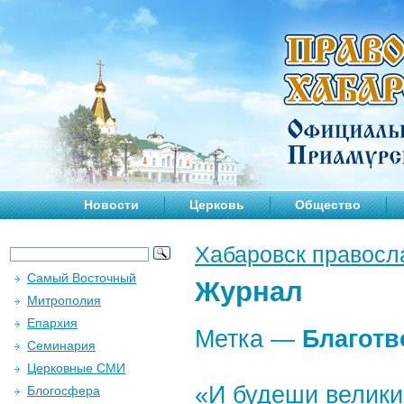
Новости
Церковь
Общество
Хабаровск правосл
Самый Восточный
Журнал
Митрополия
Епархия
Метка —
Благотв
Семинария
Церковные СМИ
«И будеши велик
Блогосфера