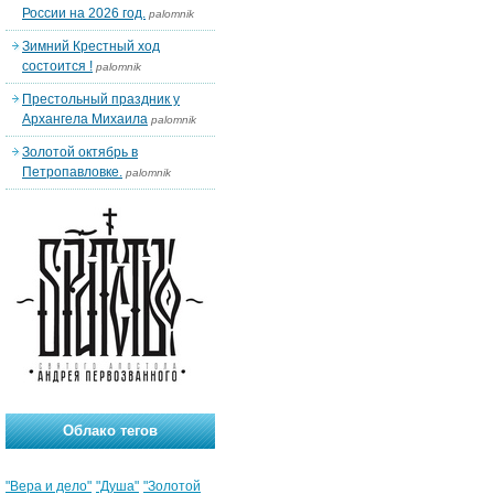
России на 2026 год.
palomnik
Зимний Крестный ход
состоится !
palomnik
Престольный праздник у
Архангела Михаила
palomnik
Золотой октябрь в
Петропавловке.
palomnik
Облако тегов
"Вера и дело"
"Душа"
"Золотой