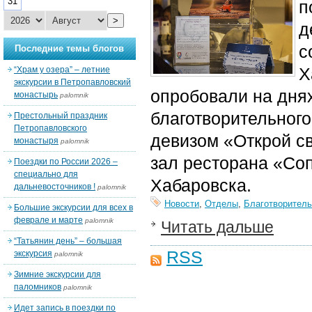
31
п
>
д
с
Последние темы блогов
Х
“Храм у озера” – летние
экскурсии в Петропавловский
опробовали на дня
монастырь
palomnik
благотворительног
Престольный праздник
Петропавловского
девизом «Открой с
монастыря
palomnik
зал ресторана «Соп
Поездки по России 2026 –
специально для
Хабаровска.
дальневосточников !
palomnik
Новости
,
Отделы
,
Благотворитель
Большие экскурсии для всех в
феврале и марте
palomnik
Читать дальше
“Татьянин день” – большая
RSS
экскурсия
palomnik
Зимние экскурсии для
паломников
palomnik
Идет запись в поездки по