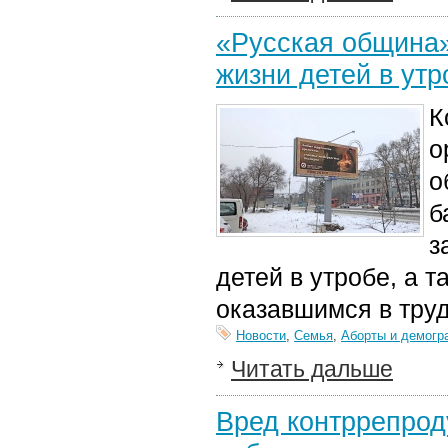
«Русская община»
жизни детей в утр
К
о
о
б
з
детей в утробе, а
оказавшимся в тру
Новости
,
Семья
,
Аборты и демогр
Читать дальше
Вред контррепрод