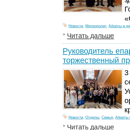
Г
«
Новости
,
Митрополит
,
Аборты и д
Читать дальше
Руководитель епа
торжественный п
3
с
У
о
к
Новости
,
Отделы
,
Семья
,
Аборты 
Читать дальше