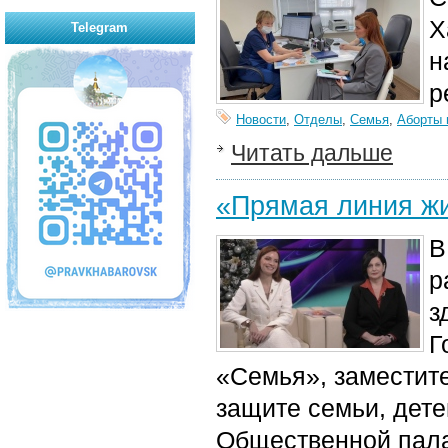
Х
Telegram
н
р
Новости
,
Отделы
,
Семья
,
Аборты 
Читать дальше
«Прямая линия жи
В
р
з
Г
«Семья», заместит
защите семьи, дет
Общественной пала