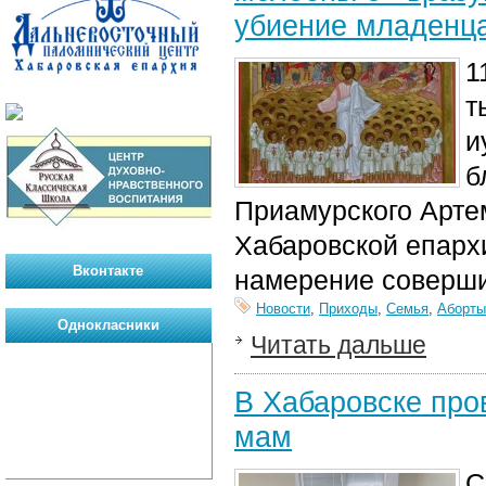
убиение младенца
1
т
и
б
Приамурского Арте
Хабаровской епарх
Вконтакте
намерение совершит
Новости
,
Приходы
,
Семья
,
Аборты
Однокласники
Читать дальше
В Хабаровске про
мам
С