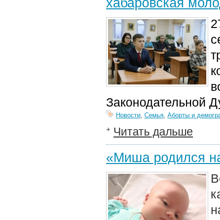
хабаровская моло
2
с
т
к
в
Законодательной Д
Новости
,
Семья
,
Аборты и демогр
Читать дальше
«Миша родился на
В
к
н