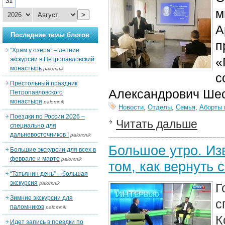
31
м
>
А
Последние темы блогов
п
“Храм у озера” – летние
«
экскурсии в Петропавловский
монастырь
palomnik
с
Престольный праздник
Александрович Шес
Петропавловского
монастыря
palomnik
Новости
,
Отделы
,
Семья
,
Аборты 
Поездки по России 2026 –
Читать дальше
специально для
дальневосточников !
palomnik
Большое утро. Из
Большие экскурсии для всех в
феврале и марте
palomnik
том, как вернуть
“Татьянин день” – большая
экскурсия
palomnik
Г
Зимние экскурсии для
с
паломников
palomnik
К
Идет запись в поездки по