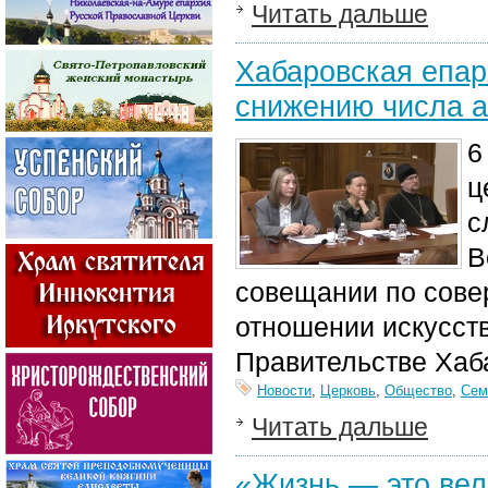
Читать дальше
Хабаровская епар
снижению числа а
6
ц
с
В
совещании по сове
отношении искусст
Правительстве Хаба
Новости
,
Церковь
,
Общество
,
Сем
Читать дальше
«Жизнь — это вел