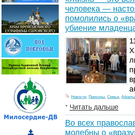
человека — насто
помолились о «в
убиение младенца
1
Х
л
п
в
а
Новости
,
Приходы
,
Семья
,
Аборты
Читать дальше
Во всех правосла
молебны о «враз