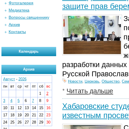
Фотогалерея
защите прав бер
Медиатека
З
Вопросы священнику
Архив
п
Контакты
п
б
Календарь
ж
разработки данных
Архив
Русской Православ
Август
-
2026
Новости
,
Церковь
,
Общество
,
Сем
пн
вт
ср
чт
пт
сб
вс
Читать дальше
1
2
3
4
5
6
7
8
9
Хабаровские студ
10
11
12
13
14
15
16
известным просве
17
18
19
20
21
22
23
24
25
26
27
28
29
30
С