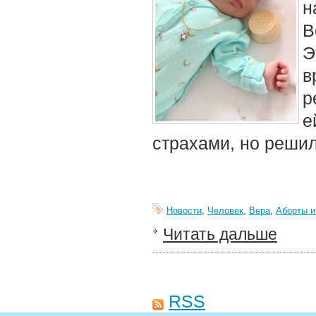
н
В
Э
в
р
е
страхами, но решил
Новости
,
Человек
,
Вера
,
Аборты и
Читать дальше
RSS