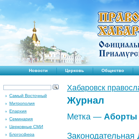
Новости
Церковь
Общество
Хабаровск правосл
Самый Восточный
Журнал
Митрополия
Епархия
Метка —
Аборты
Семинария
Церковные СМИ
Законодательная 
Блогосфера