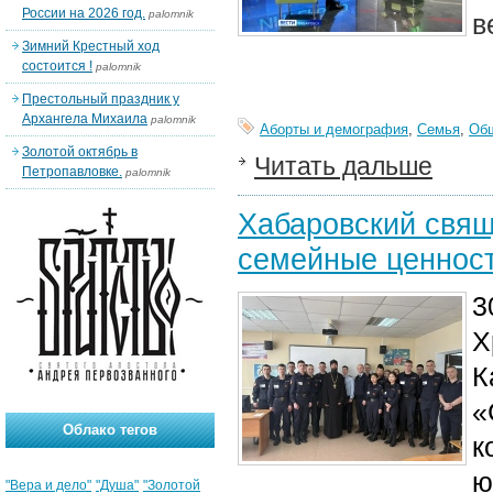
России на 2026 год.
palomnik
в
Зимний Крестный ход
состоится !
palomnik
Престольный праздник у
Архангела Михаила
palomnik
Аборты и демография
,
Семья
,
Об
Золотой октябрь в
Читать дальше
Петропавловке.
palomnik
Хабаровский свящ
семейные ценнос
3
Х
К
«
Облако тегов
к
ю
"Вера и дело"
"Душа"
"Золотой