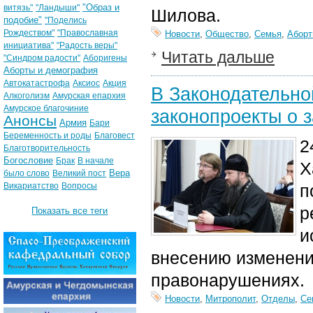
"Образ и
витязь"
"Ландыши"
Шилова.
подобие"
"Поделись
Рождеством"
"Православная
Новости
,
Общество
,
Семья
,
Аборт
инициатива"
"Радость веры"
Читать дальше
"Синдром радости"
Аборигены
Аборты и демография
Автокатастрофа
Аксиос
Акция
В Законодательно
Алкоголизм
Амурская епархия
Амурское благочиние
законопроекты о 
Анонсы
Армия
Бари
Беременность и роды
Благовест
2
Благотворительность
Богословие
Брак
В начале
Х
Вера
было слово
Великий пост
Викариатство
Вопросы
п
р
Показать все теги
и
внесению изменени
правонарушениях.
Новости
,
Митрополит
,
Отделы
,
Се