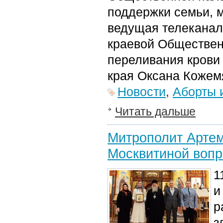
поддержки семьи, 
ведущая телекана
краевой Обществен
переливания крови
края
Оксана Кожем
Новости
,
Аборты 
Читать дальше
Митрополит Артем
Москвитиной вопр
1
и
р
з