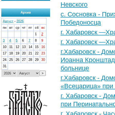
Невского
Архив
с. Сосновка - Пр
Победоносца
Август
-
2026
пн
вт
ср
чт
пт
сб
вс
г. Хабаровск —Х
1
2
г. Хабаровск —Хр
3
4
5
6
7
8
9
10
11
12
13
14
15
16
г.Хабаровск - Дом
17
18
19
20
21
22
23
Иоанна Кронштадт
24
25
26
27
28
29
30
31
больнице
>
г.Хабаровск - До
«Всецарица» при 
г. Хабаровск - До
при Перинатальн
г. Хабаровск - Ча