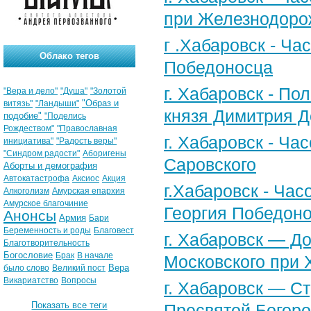
при Железнодоро
г .Хабаровск - Ча
Облако тегов
Победоносца
г. Хабаровск - По
"Вера и дело"
"Душа"
"Золотой
"Образ и
витязь"
"Ландыши"
князя Димитрия Д
подобие"
"Поделись
Рождеством"
"Православная
г. Хабаровск - Ч
инициатива"
"Радость веры"
"Синдром радости"
Аборигены
Саровского
Аборты и демография
Автокатастрофа
Аксиос
Акция
г.Хабаровск - Час
Алкоголизм
Амурская епархия
Амурское благочиние
Георгия Победоно
Анонсы
Армия
Бари
Беременность и роды
Благовест
г. Хабаровск — Д
Благотворительность
Богословие
Брак
В начале
Московского при 
Вера
было слово
Великий пост
Викариатство
Вопросы
г. Хабаровск — С
Показать все теги
Пресвятой Богоро