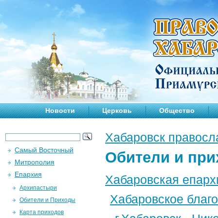
Новости
Церковь
Общество
Хабаровск правосл
Самый Восточный
Обители и пр
Митрополия
Епархия
Хабаровская епарх
Архипастыри
Хабаровское благ
Обители и Приходы
Карта приходов