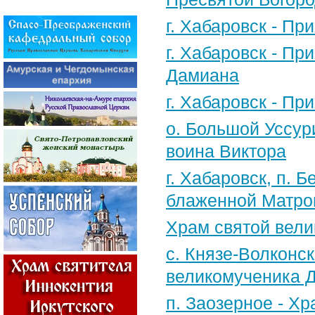
г. Хабаровск - П
г. Хабаровск - П
Дамиана
г. Хабаровск - П
о. Большой Уссур
воина Виктора
г. Хабаровск, п.
блаженной Матро
Храм святой вели
с. Князе-Волконск
великомученика 
п. Заозерное - Х