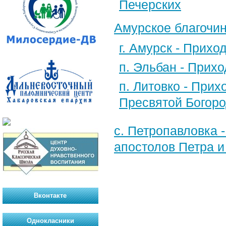
Печерских
Амурское благочи
г. Амурск - Прих
п. Эльбан - Прих
п. Литовко - При
Пресвятой Богор
с. Петропавловка 
апостолов Петра и
Вконтакте
Однокласники