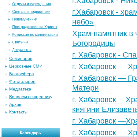
г.Хабаровск - Ни
Отделы и учреждения
г.Хабаровск - хр
Святые и подвижники
Новомученики
небо»
Пострадавшие за Христа
Храм-памятник в 
Комиссия по канонизации
Богородицы
Святыни
Документы
г. Хабаровск - С
Семинария
г. Хабаровск — Х
Церковные СМИ
Блогосфера
г. Хабаровск — Г
Фотогалерея
Матери
Медиатека
Вопросы священнику
г. Хабаровск —Хр
Архив
княгини Елизавет
Контакты
г. Хабаровск —Хр
г. Хабаровск — Х
Календарь