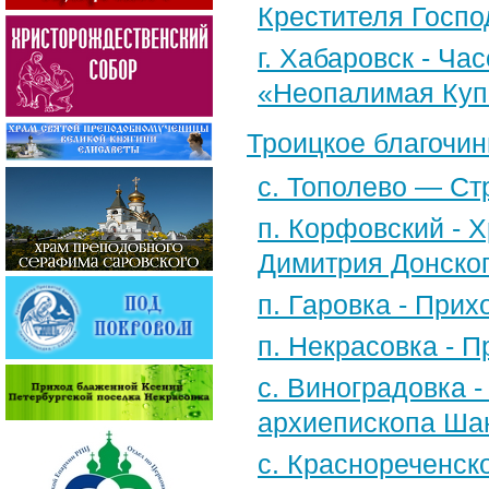
Крестителя Госпо
г. Хабаровск - Ча
«Неопалимая Куп
Троицкое благочин
с. Тополево — Ст
п. Корфовский - Х
Димитрия Донско
п. Гаровка - При
п. Некрасовка - 
с. Виноградовка -
архиепископа Шан
с. Краснореченск