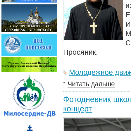
и
Е
И
М
С
Просяник.
Молодежное дви
Читать дальше
Фотодневник школ
концерт