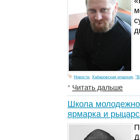
«
м
с
д
Новости
,
Хабаровская епархия
,
"В
Читать дальше
Школа молодежног
ярмарка и рыцарс
П
Д