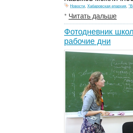
Новости
,
Хабаровская епархия
,
"В
Читать дальше
Фотодневник школ
рабочие дни