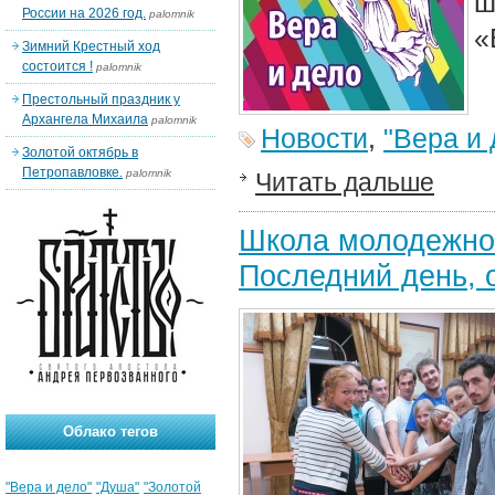
ш
России на 2026 год.
palomnik
«
Зимний Крестный ход
состоится !
palomnik
Престольный праздник у
Архангела Михаила
palomnik
Новости
,
"Вера и 
Золотой октябрь в
Петропавловке.
palomnik
Читать дальше
Школа молодежног
Последний день, 
Облако тегов
"Вера и дело"
"Душа"
"Золотой