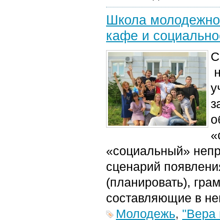
Школа молодежног
кафе и социально
С
н
у
з
о
«
«социальный» непр
сценарий появления
(планировать), гра
составляющие в нег
Молодежь
,
"Вера 