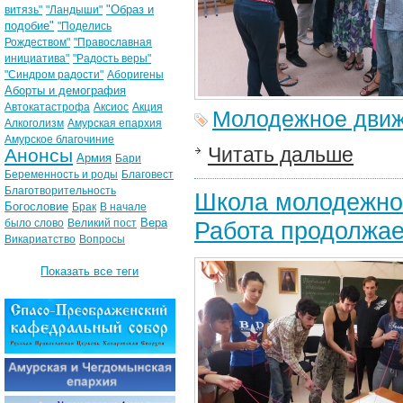
"Образ и
витязь"
"Ландыши"
подобие"
"Поделись
Рождеством"
"Православная
инициатива"
"Радость веры"
"Синдром радости"
Аборигены
Аборты и демография
Автокатастрофа
Аксиос
Акция
Молодежное дви
Алкоголизм
Амурская епархия
Амурское благочиние
Читать дальше
Анонсы
Армия
Бари
Беременность и роды
Благовест
Благотворительность
Школа молодежного
Богословие
Брак
В начале
Вера
было слово
Великий пост
Работа продолжае
Викариатство
Вопросы
Показать все теги