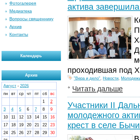
Фотогалерея
актива завершила
Медиатека
К
Вопросы священнику
Архив
П
Контакты
Х
Д
Календарь
м
проходившая под Х
Архив
"Вера и дело"
,
Новости
,
Молодеж
Август
-
2026
Читать дальше
пн
вт
ср
чт
пт
сб
вс
1
2
Участники II Дал
3
4
5
6
7
8
9
молодежного акти
10
11
12
13
14
15
16
крест в селе Быч
17
18
19
20
21
22
23
24
25
26
27
28
29
30
В