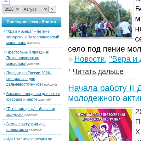
31
Б
>
м
Последние темы блогов
н
“Храм у озера” – летние
с
экскурсии в Петропавловский
монастырь
palomnik
село под пение мол
Престольный праздник
Новости
,
"Вера и 
Петропавловского
монастыря
palomnik
Читать дальше
Поездки по России 2026 –
специально для
дальневосточников !
palomnik
Начала работу II
Большие экскурсии для всех в
молодежного акти
феврале и марте
palomnik
“Татьянин день” – большая
2
экскурсия
palomnik
П
Зимние экскурсии для
Х
паломников
palomnik
Идет запись в поездки по