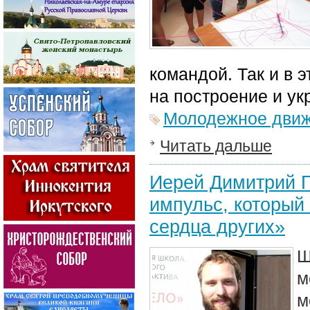
командой. Так и в 
на построение и у
Молодежное дви
Читать дальше
Иерей Димитрий П
импульс, который
сердца других»
Ш
м
м