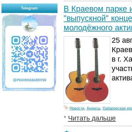
В Краевом парке 
Telegram
"выпускной" конц
молодёжного акти
25 ав
Краев
в г. 
участ
актив
Новости
,
Анонсы
,
Хабаровская еп
Читать дальше