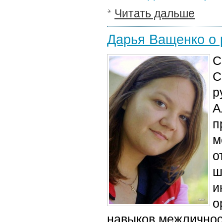
Читать дальше
Дарья Ващенко о 
С
С
р
А
п
м
о
ш
и
о
навыков межличнос