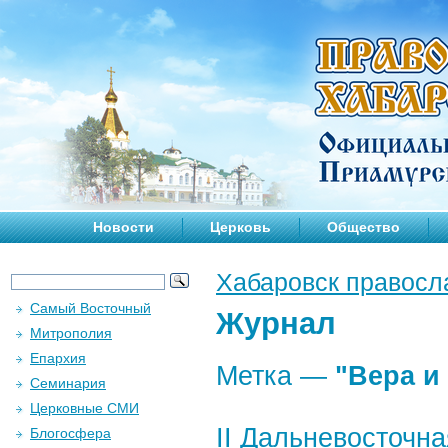
Новости
Церковь
Общество
Хабаровск правосл
Самый Восточный
Журнал
Митрополия
Епархия
Метка —
"Вера и
Семинария
Церковные СМИ
II Дальневосточн
Блогосфера