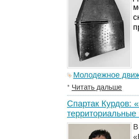
м
с
п
Молодежное дви
Читать дальше
Спартак Курдов: 
территориальные 
В
«