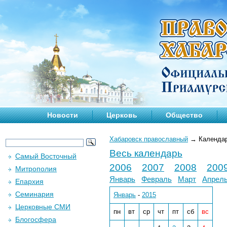
Новости
Церковь
Общество
Хабаровск православный
→
Календа
Весь календарь
Самый Восточный
2006
2007
2008
200
Митрополия
Январь
Февраль
Март
Апрел
Епархия
Семинария
Январь
-
2015
Церковные СМИ
пн
вт
ср
чт
пт
сб
вс
Блогосфера