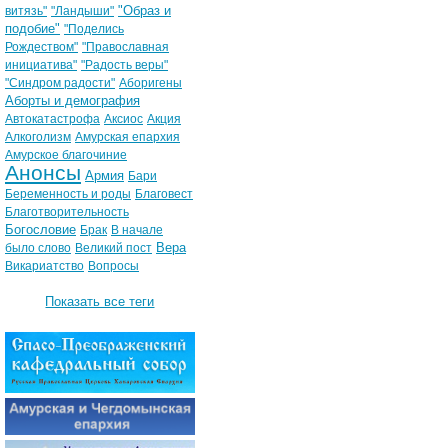
"Образ и
витязь"
"Ландыши"
подобие"
"Поделись
Рождеством"
"Православная
инициатива"
"Радость веры"
"Синдром радости"
Аборигены
Аборты и демография
Автокатастрофа
Аксиос
Акция
Алкоголизм
Амурская епархия
Амурское благочиние
Анонсы
Армия
Бари
Беременность и роды
Благовест
Благотворительность
Богословие
Брак
В начале
Вера
было слово
Великий пост
Викариатство
Вопросы
Показать все теги