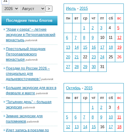
31
Июль
-
2015
>
пн
вт
ср
чт
пт
сб
вс
Последние темы блогов
1
2
3
4
5
“Храм у озера” – летние
экскурсии в Петропавловский
6
7
8
9
10
11
12
монастырь
palomnik
13
14
15
16
17
18
19
Престольный праздник
Петропавловского
20
21
22
23
24
25
26
монастыря
palomnik
27
28
29
30
31
Поездки по России 2026 –
специально для
дальневосточников !
palomnik
Большие экскурсии для всех в
Октябрь
-
2015
феврале и марте
palomnik
пн
вт
ср
чт
пт
сб
вс
“Татьянин день” – большая
экскурсия
1
2
3
4
palomnik
Зимние экскурсии для
5
6
7
8
9
10
11
паломников
palomnik
12
13
14
15
16
17
18
Идет запись в поездки по