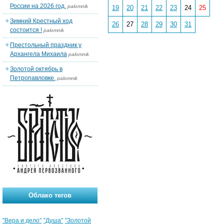
России на 2026 год.
palomnik
19
20
21
22
23
24
25
Зимний Крестный ход
26
27
28
29
30
31
состоится !
palomnik
Престольный праздник у
Архангела Михаила
palomnik
Золотой октябрь в
Петропавловке.
palomnik
Облако тегов
"Вера и дело"
"Душа"
"Золотой