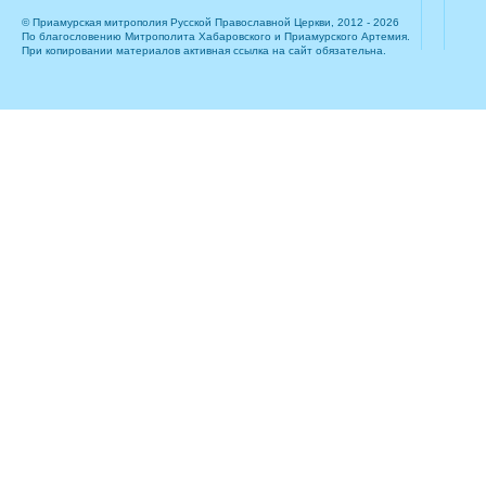
© Приамурская митрополия Русской Православной Церкви, 2012 - 2026
По благословению Митрополита Хабаровского и Приамурского Артемия.
При копировании материалов активная ссылка на сайт обязательна.