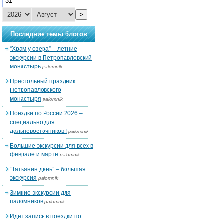
31
>
Последние темы блогов
“Храм у озера” – летние
экскурсии в Петропавловский
монастырь
palomnik
Престольный праздник
Петропавловского
монастыря
palomnik
Поездки по России 2026 –
специально для
дальневосточников !
palomnik
Большие экскурсии для всех в
феврале и марте
palomnik
“Татьянин день” – большая
экскурсия
palomnik
Зимние экскурсии для
паломников
palomnik
Идет запись в поездки по