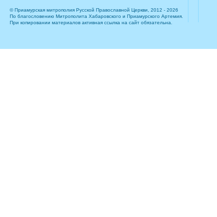
© Приамурская митрополия Русской Православной Церкви, 2012 - 2026
По благословению Митрополита Хабаровского и Приамурского Артемия.
При копировании материалов активная ссылка на сайт обязательна.