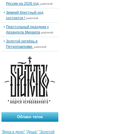
России на 2026 год.
palomnik
Зимний Крестный ход
состоится !
palomnik
Престольный праздник у
Архангела Михаила
palomnik
Золотой октябрь в
Петропавловке.
palomnik
Облако тегов
"Вера и дело"
"Душа"
"Золотой