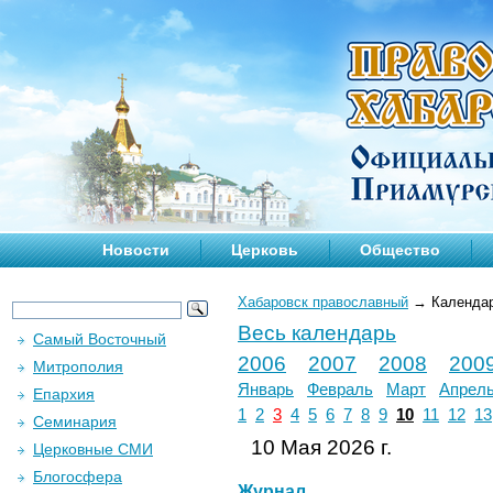
Новости
Церковь
Общество
Хабаровск православный
→
Календа
Весь календарь
Самый Восточный
2006
2007
2008
200
Митрополия
Январь
Февраль
Март
Апрел
Епархия
1
2
3
4
5
6
7
8
9
10
11
12
13
Семинария
10 Мая 2026 г.
Церковные СМИ
Блогосфера
Журнал