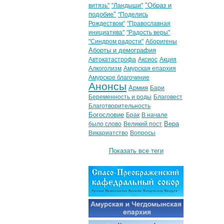
"Образ и
витязь"
"Ландыши"
подобие"
"Поделись
Рождеством"
"Православная
инициатива"
"Радость веры"
"Синдром радости"
Аборигены
Аборты и демография
Автокатастрофа
Аксиос
Акция
Алкоголизм
Амурская епархия
Амурское благочиние
Анонсы
Армия
Бари
Беременность и роды
Благовест
Благотворительность
Богословие
Брак
В начале
Вера
было слово
Великий пост
Викариатство
Вопросы
Показать все теги