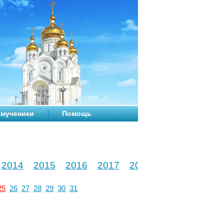
мученики
Помощь
2014
2015
2016
2017
2018
2019
2020
25
26
27
28
29
30
31