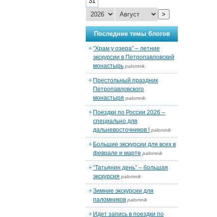
31
>
Последние темы блогов
“Храм у озера” – летние
экскурсии в Петропавловский
монастырь
palomnik
Престольный праздник
Петропавловского
монастыря
palomnik
Поездки по России 2026 –
специально для
дальневосточников !
palomnik
Большие экскурсии для всех в
феврале и марте
palomnik
“Татьянин день” – большая
экскурсия
palomnik
Зимние экскурсии для
паломников
palomnik
Идет запись в поездки по