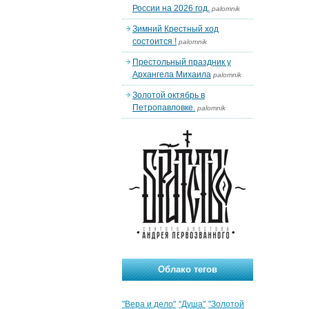
России на 2026 год.
palomnik
Зимний Крестный ход
состоится !
palomnik
Престольный праздник у
Архангела Михаила
palomnik
Золотой октябрь в
Петропавловке.
palomnik
Облако тегов
"Вера и дело"
"Душа"
"Золотой