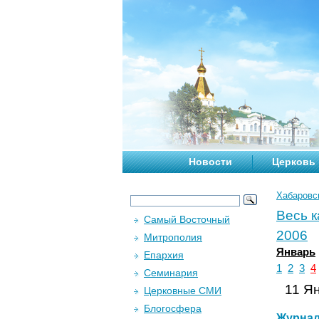
Новости
Церковь
Хабаровс
Весь 
Самый Восточный
2006
Митрополия
Январь
Епархия
1
2
3
4
Семинария
11 Ян
Церковные СМИ
Блогосфера
Журна