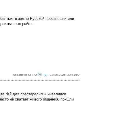
 святых, в земле Русской просиявших или
троительных работ.
Просмотров 773
(0)
10.06.2026, 13:44:00
ната №2 для престарелых и инвалидов
 часто не хватает живого общения, пришли