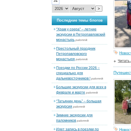
31
>
Последние темы блогов
“Храм у озера” – летние
экскурсии в Петропавловский
монастырь
palomnik
Престольный праздник
Новос
Петропавловского
монастыря
palomnik
Читать
Поездки по России 2026 –
Путешес
специально для
дальневосточников !
palomnik
Большие экскурсии для всех в
феврале и марте
palomnik
“Татьянин день” – большая
экскурсия
palomnik
Зимние экскурсии для
паломников
palomnik
Идет запись в поездки по
Новос