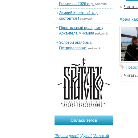
России на 2026 год.
palomnik
Читать
Зимний Крестный ход
состоится !
Храм как
palomnik
Престольный праздник у
Архангела Михаила
palomnik
Золотой октябрь в
Петропавловке.
palomnik
Новос
Читать
Облако тегов
"Вера и дело"
"Душа"
"Золотой