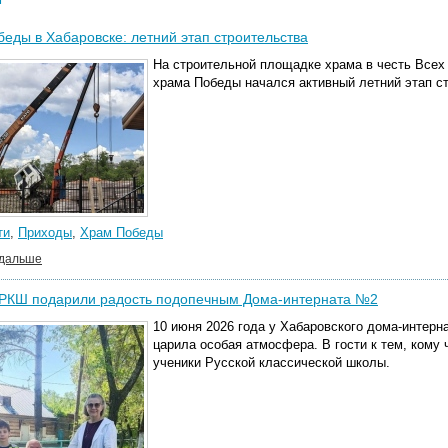
еды в Хабаровске: летний этап строительства
На строительной площадке храма в честь Всех
храма Победы начался активный летний этап с
ти
,
Приходы
,
Храм Победы
 дальше
 РКШ подарили радость подопечным Дома-интерната №2
10 июня 2026 года у Хабаровского дома-интер
царила особая атмосфера. В гости к тем, кому
ученики Русской классической школы.