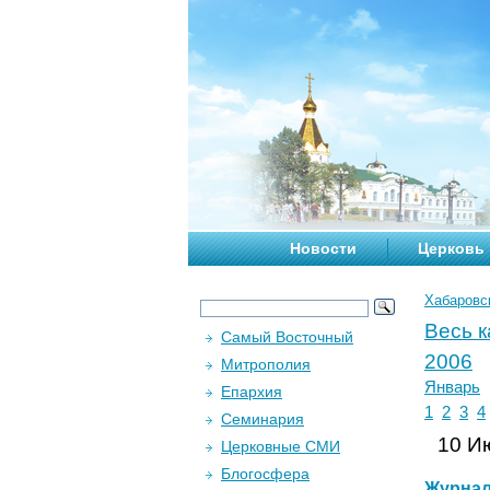
Новости
Церковь
Хабаровс
Весь 
Самый Восточный
2006
Митрополия
Январь
Епархия
1
2
3
4
Семинария
10 Ию
Церковные СМИ
Блогосфера
Журна