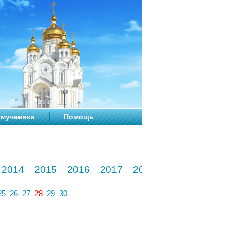
мученики
Помощь
2014
2015
2016
2017
2018
2019
2020
25
26
27
28
29
30