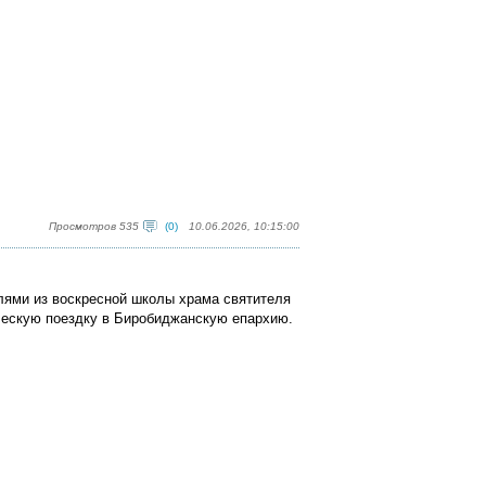
Просмотров 535
(0)
10.06.2026, 10:15:00
елями из воскресной школы храма святителя
ческую поездку в Биробиджанскую епархию.