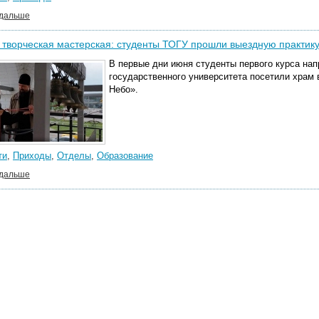
 дальше
 творческая мастерская: студенты ТОГУ прошли выездную практик
В первые дни июня студенты первого курса на
государственного университета посетили храм
Небо».
ти
,
Приходы
,
Отделы
,
Образование
 дальше