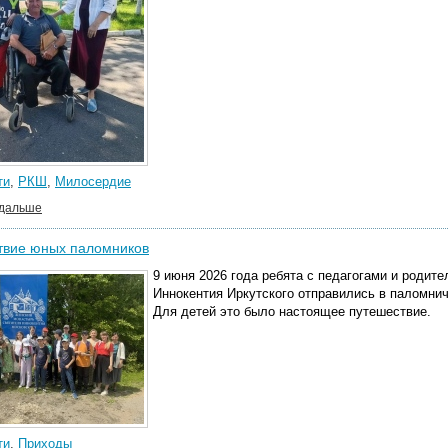
ти
,
РКШ
,
Милосердие
 дальше
твие юных паломников
9 июня 2026 года ребята с педагогами и родит
Иннокентия Иркутского отправились в паломни
Для детей это было настоящее путешествие.
ти
,
Приходы