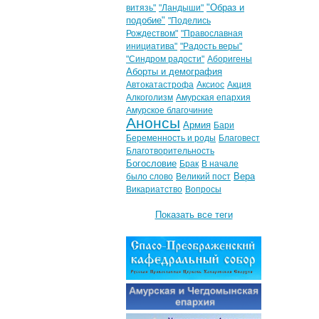
"Образ и
витязь"
"Ландыши"
подобие"
"Поделись
Рождеством"
"Православная
инициатива"
"Радость веры"
"Синдром радости"
Аборигены
Аборты и демография
Автокатастрофа
Аксиос
Акция
Алкоголизм
Амурская епархия
Амурское благочиние
Анонсы
Армия
Бари
Беременность и роды
Благовест
Благотворительность
Богословие
Брак
В начале
Вера
было слово
Великий пост
Викариатство
Вопросы
Показать все теги