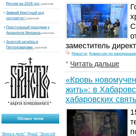
России на 2026 год.
palomnik
Г
Зимний Крестный ход
х
состоится !
palomnik
С
Престольный праздник у
Архангела Михаила
palomnik
о
Золотой октябрь в
заместитель дирек
Петропавловке.
palomnik
Новости
,
Комиссия по канонизаци
Читать дальше
«Кровь новомучен
жить»: в Хабаров
хабаровских свят
1
Облако тегов
т
п
"Вера и дело"
"Душа"
"Золотой