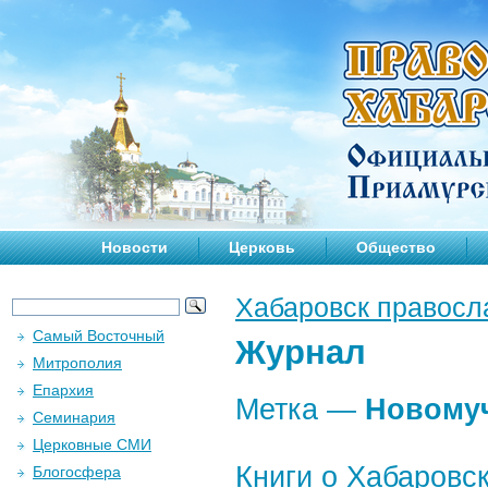
Новости
Церковь
Общество
Хабаровск правосл
Самый Восточный
Журнал
Митрополия
Епархия
Метка —
Новому
Семинария
Церковные СМИ
Книги о Хабаровс
Блогосфера