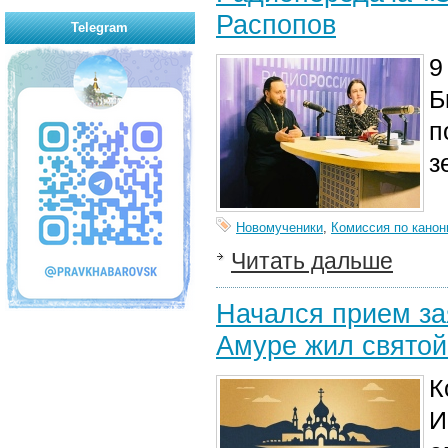
Распопов
Telegram
9
Б
п
з
Новомученики
,
Комиссия по канон
Читать дальше
Начался прием за
Амуре жил святой
К
И