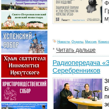
Ф
Г
м
Новости
,
Отделы
,
Миссия
,
Комисс
Читать дальше
Радиопередача «З
Серебренников
3
Б
п
з