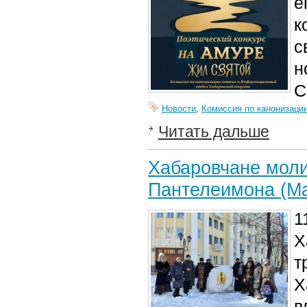
е
к
с
н
С
Новости
,
Комиссия по канонизаци
Читать дальше
Хабаровчане моли
Пантелеимона (Ма
1
Х
т
Х
в