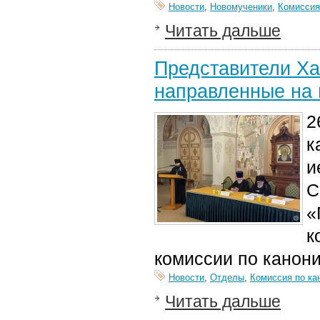
Новости
,
Новомученики
,
Комиссия
Читать дальше
Представители Ха
направленные на 
2
к
и
С
«
к
комиссии по канони
Новости
,
Отделы
,
Комиссия по ка
Читать дальше