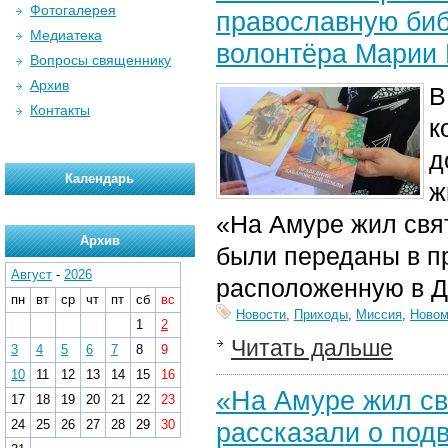
Фотогалерея
православную биб
Медиатека
волонтёра Марии 
Вопросы священнику
Архив
В
Контакты
к
д
Календарь
ж
«На Амуре жил свя
Архив
были переданы в п
Август
-
2026
расположенную в Д
пн
вт
ср
чт
пт
сб
вс
Новости
,
Приходы
,
Миссия
,
Новом
1
2
Читать дальше
3
4
5
6
7
8
9
10
11
12
13
14
15
16
«На Амуре жил св
17
18
19
20
21
22
23
24
25
26
27
28
29
30
рассказали о подв