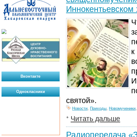
Иннокентьевском
Ч
з
п
к
в
п
Вконтакте
И
п
Однокласники
святой».
Новости
,
Приходы
,
Новомученики
Читать дальше
Радиопередача «