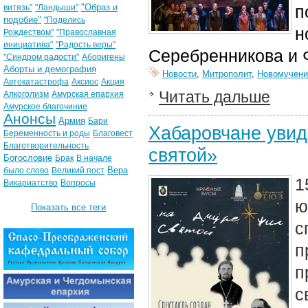
"Образ и
п
витязь"
"Ландыши"
подобие"
"Поделись
н
Рождеством"
"Православная
инициатива"
"Радость веры"
Серебренникова и 
"Синдром радости"
Аборигены
Аборты и демография
Новости
,
Митрополит
,
Новомучени
Автокатастрофа
Аксиос
Акция
Читать дальше
Алкоголизм
Амурская епархия
Амурское благочиние
Анонсы
Армия
Бари
Хабаровчане увид
Беременность и роды
Благовест
Благотворительность
святой»
Богословие
Брак
В начале
Вера
было слово
Великий пост
1
Викариатство
Вопросы
ю
Показать все теги
с
п
п
с