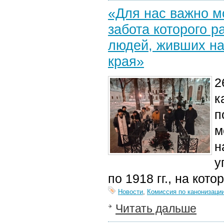
«Для нас важно м
забота которого 
людей, живших на
края»
2
к
п
м
н
у
п
о 1918 гг.
,
на кото
Новости
,
Комиссия по канонизаци
Читать дальше