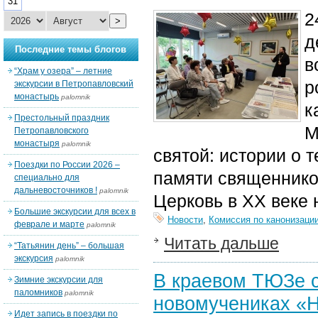
31
2
>
д
Последние темы блогов
в
“Храм у озера” – летние
р
экскурсии в Петропавловский
монастырь
palomnik
к
Престольный праздник
М
Петропавловского
монастыря
palomnik
святой: истории о 
Поездки по России 2026 –
памяти священников
специально для
дальневосточников !
palomnik
Церковь в XX веке 
Большие экскурсии для всех в
Новости
,
Комиссия по канонизаци
феврале и марте
palomnik
Читать дальше
“Татьянин день” – большая
экскурсия
palomnik
В краевом ТЮЗе с
Зимние экскурсии для
паломников
palomnik
новомучениках «Н
Идет запись в поездки по