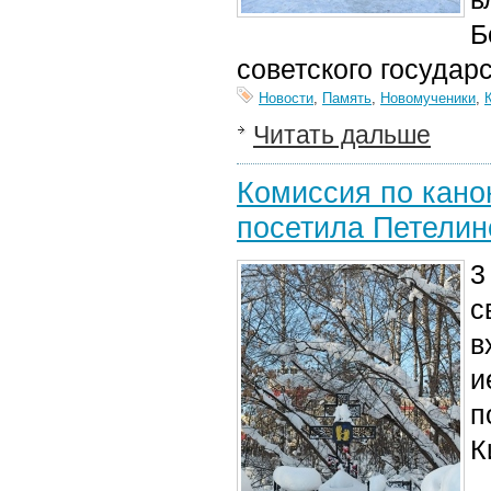
Б
советского государ
Новости
,
Память
,
Новомученики
,
Читать дальше
Комиссия по кано
посетила Петелин
3
с
в
и
п
К