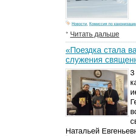
Новости
,
Комиссия по канонизаци
Читать дальше
«Поездка стала в
служения священ
3
к
и
Г
в
с
Натальей Евгеньев