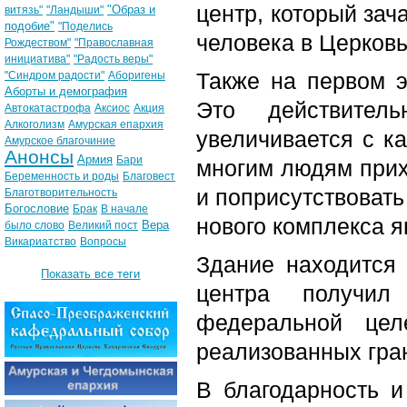
центр, который зач
"Образ и
витязь"
"Ландыши"
подобие"
"Поделись
человека в Церковь
Рождеством"
"Православная
инициатива"
"Радость веры"
Также на первом э
"Синдром радости"
Аборигены
Аборты и демография
Это действител
Автокатастрофа
Аксиос
Акция
Алкоголизм
Амурская епархия
увеличивается с к
Амурское благочиние
Анонсы
Армия
Бари
многим людям прихо
Беременность и роды
Благовест
и поприсутствовать
Благотворительность
Богословие
Брак
В начале
нового комплекса я
Вера
было слово
Великий пост
Викариатство
Вопросы
Здание находится 
Показать все теги
центра получил
федеральной цел
реализованных гра
В благодарность и