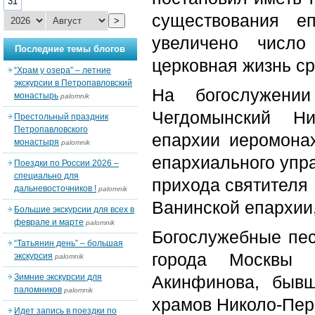
31
существования е
>
увеличено число
Последние темы блогов
церковная жизнь с
“Храм у озера” – летние
экскурсии в Петропавловский
На богослужени
монастырь
palomnik
Чегдомынский Ни
Престольный праздник
Петропавловского
епархии иеромонах
монастыря
palomnik
епархиального упр
Поездки по России 2026 –
специально для
прихода святителя
дальневосточников !
palomnik
Ванинской епархии,
Большие экскурсии для всех в
феврале и марте
palomnik
Богослужебные пе
“Татьянин день” – большая
города Москвы 
экскурсия
palomnik
Зимние экскурсии для
Акинфинова, бывш
паломников
palomnik
храмов Николо-Пер
Идет запись в поездки по