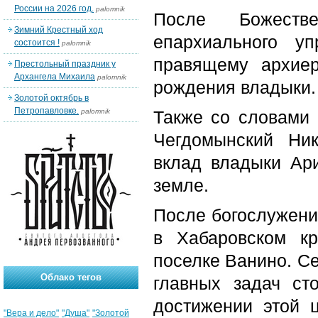
России на 2026 год.
palomnik
После Божестве
Зимний Крестный ход
епархиального у
состоится !
palomnik
правящему архие
Престольный праздник у
Архангела Михаила
palomnik
рождения владыки.
Золотой октябрь в
Петропавловке.
palomnik
Также со словами 
Чегдомынский Ни
вклад владыки Ар
земле.
После богослужени
в Хабаровском кр
поселке Ванино. С
Облако тегов
главных задач ст
достижении этой 
"Вера и дело"
"Душа"
"Золотой