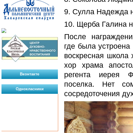
9. Сулла Надежда 
10. Щерба Галина 
После награждени
где была устроена 
воскресная школа 
хор храма апост
регента иерея Ф
Вконтакте
поселка. Нет со
Однокласники
сосредоточения дух