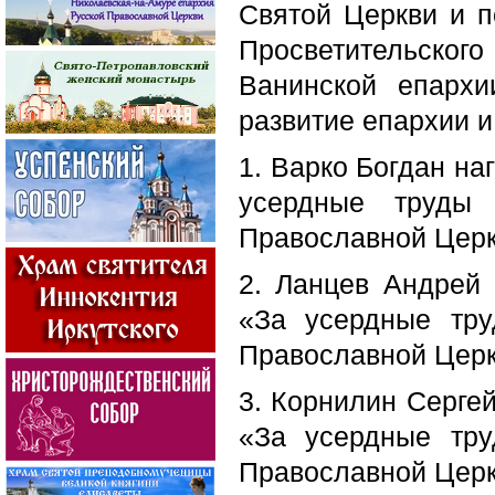
Святой Церкви и п
Просветительско
Ванинской епарх
развитие епархии и
1. Варко Богдан н
усердные труды 
Православной Церкв
2. Ланцев Андрей
«За усердные тру
Православной Церкв
3. Корнилин Серге
«За усердные тру
Православной Церкв