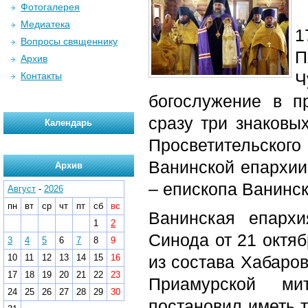
Фотогалерея
Медиатека
1
Вопросы священнику
П
Архив
Ч
Контакты
богослужение в п
сразу три знаковы
Календарь
Просветительско
Ванинской епархии
Архив
– епископа Ванинск
Август
-
2026
пн
вт
ср
чт
пт
сб
вс
Ванинская епарх
1
2
Синода от 21 октя
3
4
5
6
7
8
9
10
11
12
13
14
15
16
из состава Хабаров
17
18
19
20
21
22
23
Приамурской ми
24
25
26
27
28
29
30
постановил иметь 