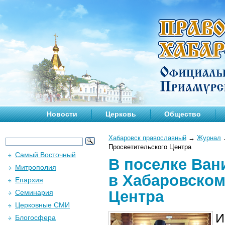
Новости
Церковь
Общество
Хабаровск православный
→
Журнал
Просветительского Центра
Самый Восточный
В поселке Ван
Митрополия
в Хабаровском
Епархия
Центра
Семинария
Церковные СМИ
И
Блогосфера