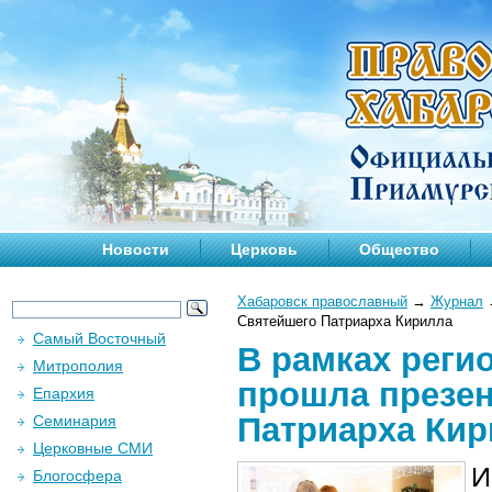
Новости
Церковь
Общество
Хабаровск православный
→
Журнал
Святейшего Патриарха Кирилла
Самый Восточный
В рамках реги
Митрополия
прошла презен
Епархия
Патриарха Ки
Семинария
Церковные СМИ
И
Блогосфера