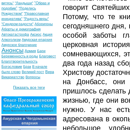
"Образ и
витязь"
"Ландыши"
говорит Святейших
подобие"
"Поделись
Рождеством"
"Православная
Потому, что те кн
инициатива"
"Радость веры"
сегодняшнего дня,
"Синдром радости"
Аборигены
Аборты и демография
особой заботы г
Автокатастрофа
Аксиос
Акция
Алкоголизм
Амурская епархия
церковная истори
Амурское благочиние
Анонсы
Армия
Бари
сомневающихся, эт
Беременность и роды
Благовест
два года назад сб
Благотворительность
Богословие
Брак
В начале
Христову достаточн
Вера
было слово
Великий пост
Викариатство
Вопросы
на Донбасс, они
Показать все теги
пришлось сделать 
жизнью, где они в
нужно. У нас есть
адресована в окоп
небольшое удоб