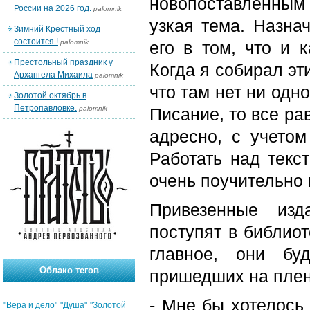
новопоставленным 
России на 2026 год.
palomnik
узкая тема. Назна
Зимний Крестный ход
состоится !
palomnik
его в том, что и 
Престольный праздник у
Когда я собирал эт
Архангела Михаила
palomnik
что там нет ни одн
Золотой октябрь в
Петропавловке.
palomnik
Писание, то все ра
адресно, с учетом
Работать над текс
очень поучительно 
Привезенные изд
поступят в библиот
главное, они бу
Облако тегов
пришедших на плен
- Мне бы хотелось 
"Вера и дело"
"Душа"
"Золотой