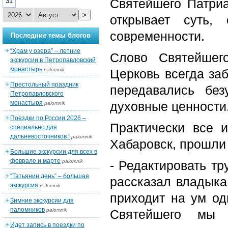
Святейшего Патриа
31
>
открывает суть,
современности.
Последние темы блогов
“Храм у озера” – летние
Слово Святейшег
экскурсии в Петропавловский
монастырь
palomnik
Церковь всегда заб
Престольный праздник
передавались бе
Петропавловского
монастыря
духовные ценности
palomnik
Поездки по России 2026 –
Практически все 
специально для
дальневосточников !
palomnik
Хабаровск, прошли 
Большие экскурсии для всех в
феврале и марте
palomnik
- Редактировать тр
“Татьянин день” – большая
рассказал владыка
экскурсия
palomnik
приходит на ум од
Зимние экскурсии для
паломников
palomnik
Святейшего мы 
Идет запись в поездки по