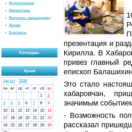
Фотогалерея
Медиатека
1
Вопросы священнику
Р
Архив
П
Контакты
презентация и разд
Кирилла. В Хабаро
Календарь
привез главный ре
епископ Балашихин
Архив
Август
-
2026
Это стало настоя
пн
вт
ср
чт
пт
сб
вс
хабаровчан, пр
1
2
значимым событием 
3
4
5
6
7
8
9
10
11
12
13
14
15
16
- Возможность пол
17
18
19
20
21
22
23
рассказал пришедш
24
25
26
27
28
29
30