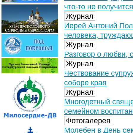
что-то не получится
Журнал
Иерей Антоний Поло
человека, труждаю
Журнал
Разговор о любви, 
Журнал
Чествование супру
соборе края
Журнал
Многодетный священ
семейном воспитан
Фотогалерея
Молебен в День сем