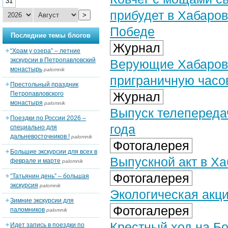
31
прибудет в Хабаров
>
Победе
Последние темы блогов
Журнал
“Храм у озера” – летние
экскурсии в Петропавловский
Верующие Хабаровс
монастырь
palomnik
приграничную час
Престольный праздник
Журнал
Петропавловского
монастыря
palomnik
Выпуск телепередач
Поездки по России 2026 –
года
специально для
дальневосточников !
palomnik
Фотогалерея
Большие экскурсии для всех в
Выпускной акт в Ха
феврале и марте
palomnik
Фотогалерея
“Татьянин день” – большая
экскурсия
palomnik
Экологическая акци
Зимние экскурсии для
Фотогалерея
паломников
palomnik
Крестный ход на Бо
Идет запись в поездки по