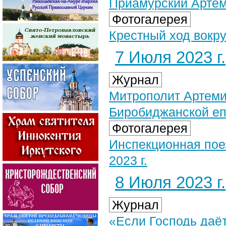
Приамурский Артем
Фотогалерея
Крестный ход вокру
7 Июля 2023 г.
Журнал
Митрополит Артеми
Биробиджанской е
Фотогалерея
Инспекционная пое
2023 г.
8 Июля 2023 г.
Журнал
«Если Господь даёт