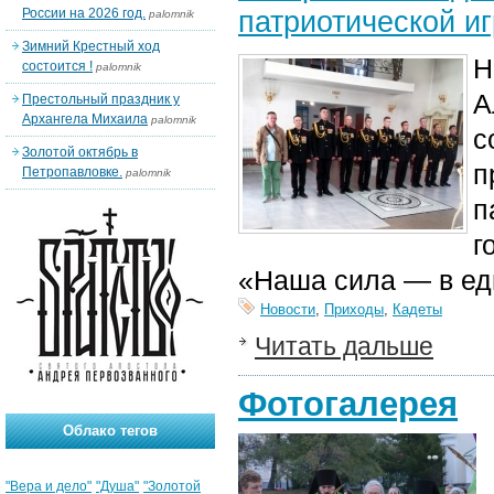
патриотической иг
России на 2026 год.
palomnik
Зимний Крестный ход
Н
состоится !
palomnik
А
Престольный праздник у
Архангела Михаила
palomnik
с
Золотой октябрь в
п
Петропавловке.
palomnik
п
г
«Наша сила — в ед
Новости
,
Приходы
,
Кадеты
Читать дальше
Фотогалерея
Облако тегов
"Вера и дело"
"Душа"
"Золотой