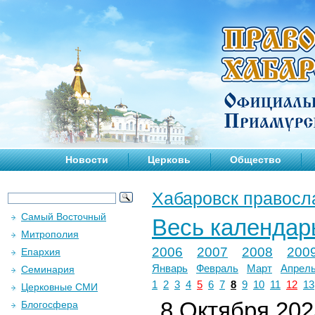
Новости
Церковь
Общество
Хабаровск правосл
Самый Восточный
Весь календар
Митрополия
2006
2007
2008
200
Епархия
Январь
Февраль
Март
Апрел
Семинария
1
2
3
4
5
6
7
8
9
10
11
12
13
Церковные СМИ
8 Октября 2025
Блогосфера