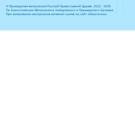
© Приамурская митрополия Русской Православной Церкви, 2012 - 2026
По благословению Митрополита Хабаровского и Приамурского Артемия.
При копировании материалов активная ссылка на сайт обязательна.