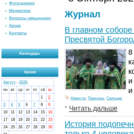
Фотогалерея
Медиатека
Журнал
Вопросы священнику
Архив
В главном соборе 
Контакты
Пресвятой Богор
8
Календарь
к
к
Архив
и
Август
-
2026
и
пн
вт
ср
чт
пт
сб
вс
1
2
Новости
,
Приходы
,
Святыни
3
4
5
6
7
8
9
Читать дальше
10
11
12
13
14
15
16
17
18
19
20
21
22
23
История подопечн
24
25
26
27
28
29
30
только 4 человека.