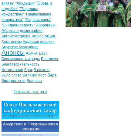
"Образ и
витязь"
"Ландыши"
подобие"
"Поделись
Рождеством"
"Православная
инициатива"
"Радость веры"
"Синдром радости"
Аборигены
Аборты и демография
Автокатастрофа
Аксиос
Акция
Алкоголизм
Амурская епархия
Амурское благочиние
Анонсы
Армия
Бари
Беременность и роды
Благовест
Благотворительность
Богословие
Брак
В начале
Вера
было слово
Великий пост
Викариатство
Вопросы
Показать все теги