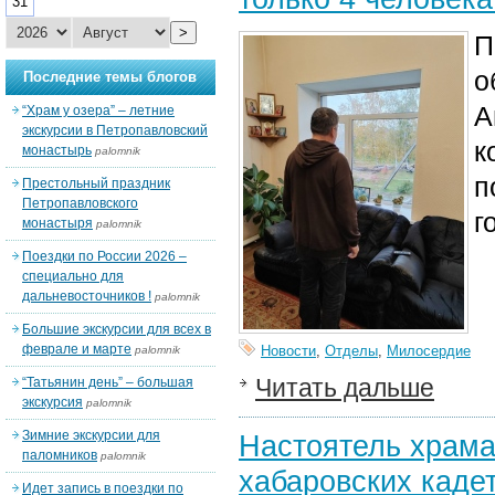
31
>
П
о
Последние темы блогов
А
“Храм у озера” – летние
экскурсии в Петропавловский
к
монастырь
palomnik
п
Престольный праздник
Петропавловского
г
монастыря
palomnik
Поездки по России 2026 –
специально для
дальневосточников !
palomnik
Большие экскурсии для всех в
феврале и марте
Новости
,
Отделы
,
Милосердие
palomnik
Читать дальше
“Татьянин день” – большая
экскурсия
palomnik
Зимние экскурсии для
Настоятель храма
паломников
palomnik
хабаровских кадет
Идет запись в поездки по