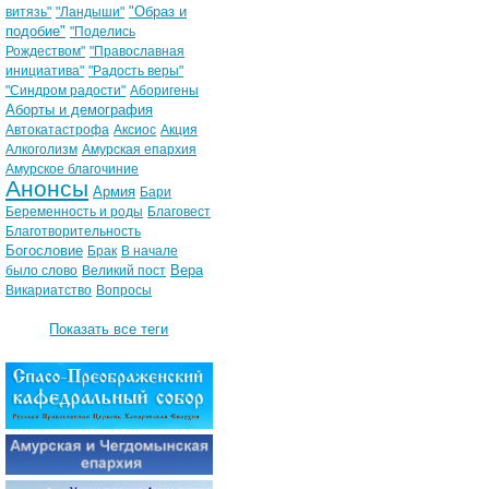
"Образ и
витязь"
"Ландыши"
подобие"
"Поделись
Рождеством"
"Православная
инициатива"
"Радость веры"
"Синдром радости"
Аборигены
Аборты и демография
Автокатастрофа
Аксиос
Акция
Алкоголизм
Амурская епархия
Амурское благочиние
Анонсы
Армия
Бари
Беременность и роды
Благовест
Благотворительность
Богословие
Брак
В начале
Вера
было слово
Великий пост
Викариатство
Вопросы
Показать все теги