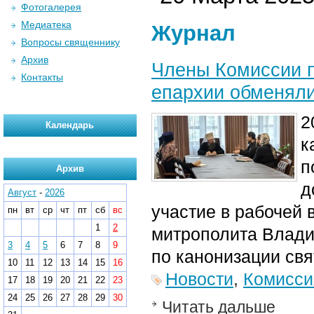
Фотогалерея
Медиатека
Журнал
Вопросы священнику
Архив
Члены Комиссии п
Контакты
епархии обменяли
2
Календарь
к
п
Архив
д
Август
-
2026
участие в рабочей
пн
вт
ср
чт
пт
сб
вс
1
2
митрополита Влади
3
4
5
6
7
8
9
по канонизации св
10
11
12
13
14
15
16
Новости
,
Комисси
17
18
19
20
21
22
23
24
25
26
27
28
29
30
Читать дальше