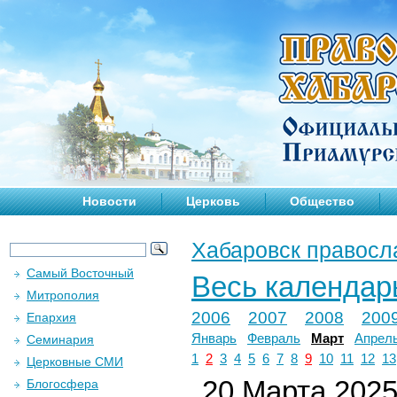
Новости
Церковь
Общество
Хабаровск правосл
Самый Восточный
Весь календар
Митрополия
2006
2007
2008
200
Епархия
Январь
Февраль
Март
Апрел
Семинария
1
2
3
4
5
6
7
8
9
10
11
12
13
Церковные СМИ
20 Марта 2025 
Блогосфера