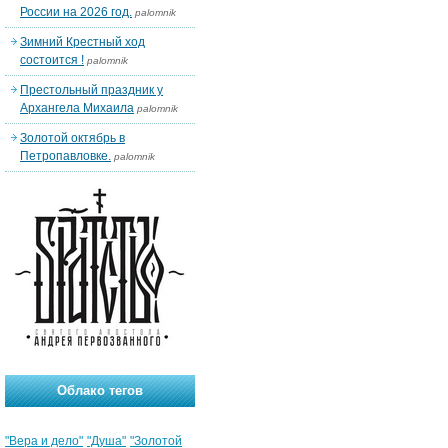
России на 2026 год.
palomnik
Зимний Крестный ход
состоится !
palomnik
Престольный праздник у
Архангела Михаила
palomnik
Золотой октябрь в
Петропавловке.
palomnik
Облако тегов
"Вера и дело"
"Душа"
"Золотой