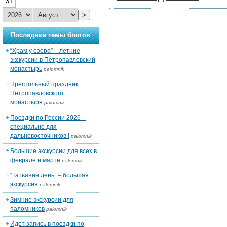
31
>
Последние темы блогов
“Храм у озера” – летние
экскурсии в Петропавловский
монастырь
palomnik
Престольный праздник
Петропавловского
монастыря
palomnik
Поездки по России 2026 –
специально для
дальневосточников !
palomnik
Большие экскурсии для всех в
феврале и марте
palomnik
“Татьянин день” – большая
экскурсия
palomnik
Зимние экскурсии для
паломников
palomnik
Идет запись в поездки по