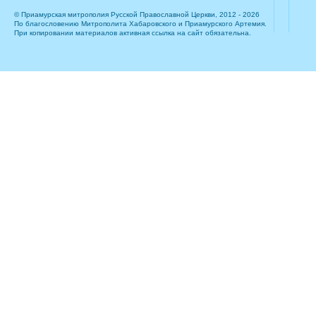
© Приамурская митрополия Русской Православной Церкви, 2012 - 2026
По благословению Митрополита Хабаровского и Приамурского Артемия.
При копировании материалов активная ссылка на сайт обязательна.