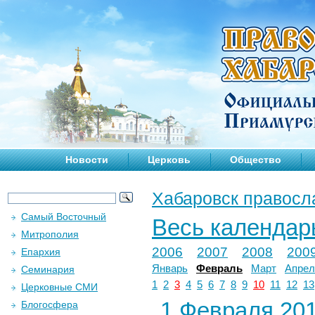
Новости
Церковь
Общество
Хабаровск правосл
Самый Восточный
Весь календар
Митрополия
2006
2007
2008
200
Епархия
Январь
Февраль
Март
Апрел
Семинария
1
2
3
4
5
6
7
8
9
10
11
12
13
Церковные СМИ
1 Февраля 201
Блогосфера