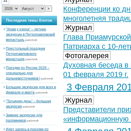
31
Конференции ко дн
>
многолетняя тради
Последние темы блогов
Журнал
“Храм у озера” – летние
экскурсии в Петропавловский
Глава Приамурской
монастырь
palomnik
Патриарха с 10-ле
Престольный праздник
Фотогалерея
Петропавловского
монастыря
palomnik
Духовная беседа в
Поездки по России 2026 –
01 февраля 2019 г.
специально для
дальневосточников !
palomnik
3 Февраля 201
Большие экскурсии для всех в
феврале и марте
palomnik
Журнал
“Татьянин день” – большая
экскурсия
palomnik
Представители при
Зимние экскурсии для
«информационную 
паломников
palomnik
Идет запись в поездки по