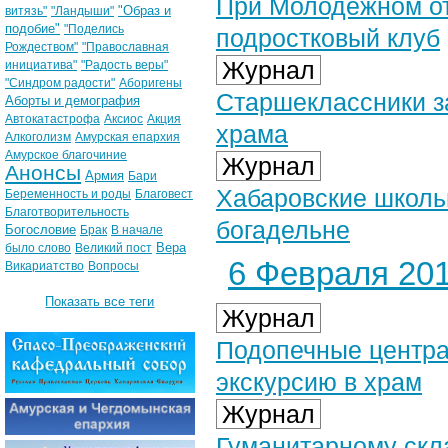
При Молодежном от
"Образ и
витязь"
"Ландыши"
подобие"
"Поделись
подростковый клуб
Рождеством"
"Православная
Журнал
инициатива"
"Радость веры"
"Синдром радости"
Аборигены
Старшеклассники з
Аборты и демография
Автокатастрофа
Аксиос
Акция
храма
Алкоголизм
Амурская епархия
Амурское благочиние
Журнал
Анонсы
Армия
Бари
Хабаровские школьн
Беременность и роды
Благовест
Благотворительность
богадельне
Богословие
Брак
В начале
Вера
было слово
Великий пост
6 Февраля 201
Викариатство
Вопросы
Показать все теги
Журнал
Подопечные центра
экскурсию в храм
Журнал
Гуманитарному скл