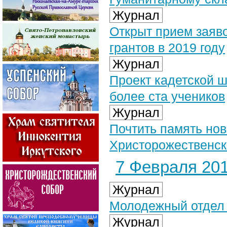
Журнал
Открыт прием заяв
грантов в 2019 году
Журнал
Проект кадетской 
более ста учеников
Журнал
Почтить память но
Христорожественск
7 Февраля 201
Журнал
Молодежный отдел 
Журнал