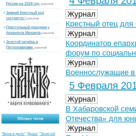
4 Февраля 201
России на 2026 год.
palomnik
Журнал
Зимний Крестный ход
состоится !
palomnik
Крестный отец для
Престольный праздник у
Журнал
Архангела Михаила
palomnik
Координатор епарх
Золотой октябрь в
Петропавловке.
palomnik
форум по социальн
Журнал
Военнослужащие в 
5 Февраля 201
Журнал
В Хабаровской сем
Отечества» для юн
Облако тегов
Журнал
"Вера и дело"
"Душа"
"Золотой