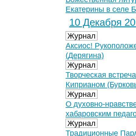
Екатерины в селе Б
10 Декабря 201
Журнал
Аксиос! Рукополож
(Дерягина)
Журнал
Творческая встреча
Киприаном (Бурков
Журнал
О духовно-нравств
хабаровским педаг
Журнал
Традиционные Парл