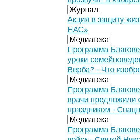
Журнал
Акция в защиту жи
НАС»
Медиатека
Программа Благовес
уроки семейноведе
Верба? - Что изоб
Медиатека
Программа Благовес
врачи предложили 
праздником - Спацн
Медиатека
Программа Благовес
войск - Святой Ник