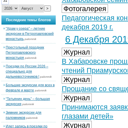
31
Фотогалерея
>
Педагогическая ко
Последние темы блогов
декабря 2019 г.
“Храм у озера” – летние
экскурсии в Петропавловский
6 Декабря 2019
монастырь
palomnik
Престольный праздник
Журнал
Петропавловского
монастыря
palomnik
В Хабаровске прош
Поездки по России 2026 –
чтений Приамурско
специально для
дальневосточников !
palomnik
Журнал
Большие экскурсии для всех в
Прощание со свящ
феврале и марте
palomnik
Журнал
“Татьянин день” – большая
экскурсия
palomnik
Принимаются заявк
Зимние экскурсии для
глазами детей»
паломников
palomnik
Журнал
Идет запись в поездки по