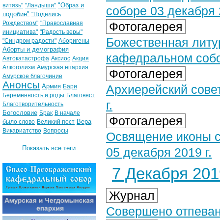
"Образ и
витязь"
"Ландыши"
соборе 03 декабря 2
подобие"
"Поделись
Рождеством"
"Православная
Фотогалерея
инициатива"
"Радость веры"
Божественная литу
"Синдром радости"
Аборигены
Аборты и демография
кафедральном собор
Автокатастрофа
Аксиос
Акция
Алкоголизм
Амурская епархия
Фотогалерея
Амурское благочиние
Анонсы
Армия
Архиерейский сове
Бари
Беременность и роды
Благовест
г.
Благотворительность
Богословие
Брак
В начале
Фотогалерея
Вера
было слово
Великий пост
Викариатство
Вопросы
Освящение иконы с
Показать все теги
05 декабря 2019 г.
7 Декабря 2019
Журнал
Совершено отпеван