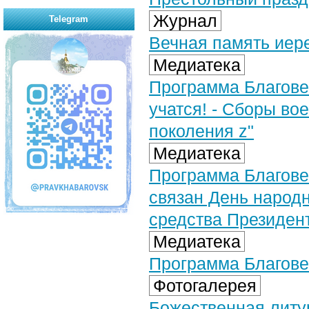
Журнал
Telegram
Вечная память ие
Медиатека
Программа Благове
учатся! - Сборы во
поколения z"
Медиатека
Программа Благове
связан День народн
средства Президент
Медиатека
Программа Благове
Фотогалерея
Божественная литу