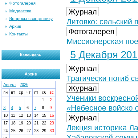
Фотогалерея
Журнал
Медиатека
Вопросы священнику
Литовко: сельский 
Архив
Фотогалерея
Контакты
Миссионерская поез
5 Декабря 2019
Календарь
Журнал
Архив
Трагически погиб 
Август
-
2026
Журнал
пн
вт
ср
чт
пт
сб
вс
Ученики воскресно
1
2
«Небесное войско 
3
4
5
6
7
8
9
10
11
12
13
14
15
16
Журнал
17
18
19
20
21
22
23
Лекция историка Л
24
25
26
27
28
29
30
Хабаровской семин