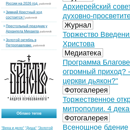
России на 2026 год.
palomnik
Архиерейский сове
Зимний Крестный ход
духовно-просветит
состоится !
palomnik
Журнал
Престольный праздник у
Архангела Михаила
palomnik
Торжество Введени
Золотой октябрь в
Христова
Петропавловке.
palomnik
Медиатека
Программа Благовес
огромный приход? -
церкви дьякон?"
Фотогалерея
Торжественное отк
митрополии. 4 дека
Облако тегов
Фотогалерея
Всенощное бдение
"Вера и дело"
"Душа"
"Золотой