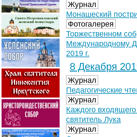
Журнал
Монашеский постри
Фотогалерея
Торжественном соб
Международному Дн
2019 г.
8 Декабря 2019
Журнал
Педагогические чте
Журнал
Каждого входящего
святитель Лука
Журнал