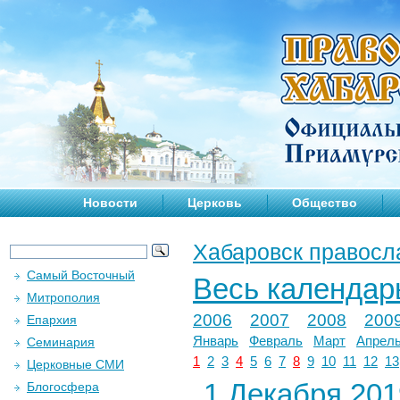
Новости
Церковь
Общество
Хабаровск правосл
Самый Восточный
Весь календар
Митрополия
2006
2007
2008
200
Епархия
Январь
Февраль
Март
Апрел
Семинария
1
2
3
4
5
6
7
8
9
10
11
12
13
Церковные СМИ
1 Декабря 2019
Блогосфера