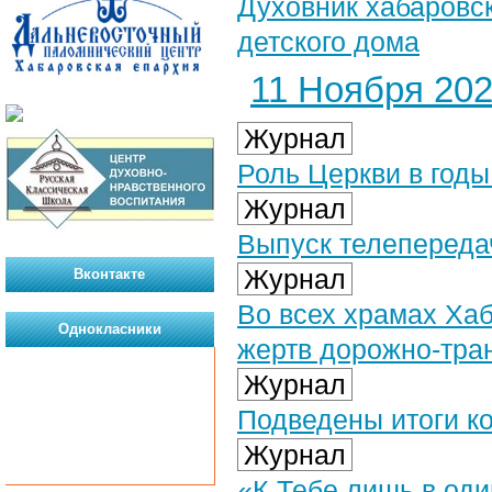
Духовник хабаровск
детского дома
11 Ноября 2024
Журнал
Роль Церкви в год
Журнал
Выпуск телепередач
Журнал
Вконтакте
Во всех храмах Ха
Однокласники
жертв дорожно-тра
Журнал
Подведены итоги ко
Журнал
«К Тебе лишь в оди