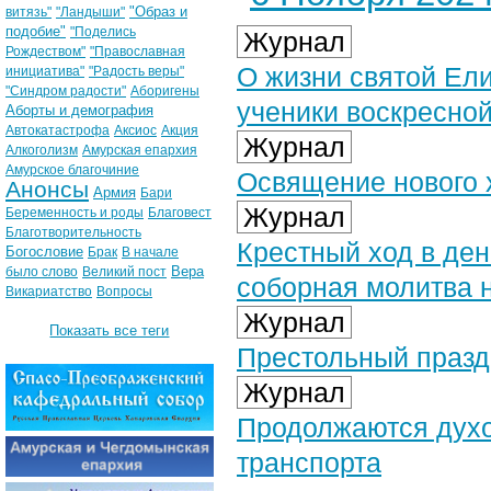
"Образ и
витязь"
"Ландыши"
подобие"
"Поделись
Журнал
Рождеством"
"Православная
О жизни святой Ел
инициатива"
"Радость веры"
"Синдром радости"
Аборигены
ученики воскресно
Аборты и демография
Автокатастрофа
Аксиос
Акция
Журнал
Алкоголизм
Амурская епархия
Амурское благочиние
Освящение нового 
Анонсы
Армия
Бари
Журнал
Беременность и роды
Благовест
Благотворительность
Крестный ход в де
Богословие
Брак
В начале
Вера
было слово
Великий пост
соборная молитва 
Викариатство
Вопросы
Журнал
Показать все теги
Престольный празд
Журнал
Продолжаются духо
транспорта