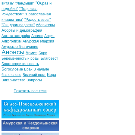
"Образ и
витязь"
"Ландыши"
подобие"
"Поделись
Рождеством"
"Православная
инициатива"
"Радость веры"
"Синдром радости"
Аборигены
Аборты и демография
Автокатастрофа
Аксиос
Акция
Алкоголизм
Амурская епархия
Амурское благочиние
Анонсы
Армия
Бари
Беременность и роды
Благовест
Благотворительность
Богословие
Брак
В начале
Вера
было слово
Великий пост
Викариатство
Вопросы
Показать все теги