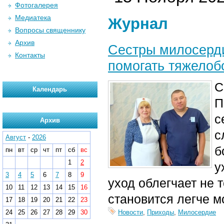
Фотогалерея
Медиатека
Журнал
Вопросы священнику
Архив
Сестры милосерд
Контакты
помогать тяжело
С
Календарь
П
с
Архив
с
Август
-
2026
б
пн
вт
ср
чт
пт
сб
вс
1
2
у
3
4
5
6
7
8
9
уход облегчает не 
10
11
12
13
14
15
16
становится легче м
17
18
19
20
21
22
23
24
25
26
27
28
29
30
Новости
,
Приходы
,
Милосердие