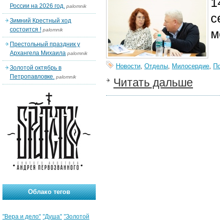
1
России на 2026 год.
palomnik
с
Зимний Крестный ход
состоится !
palomnik
м
Престольный праздник у
Архангела Михаила
palomnik
Новости
,
Отделы
,
Милосердие
,
П
Золотой октябрь в
Петропавловке.
palomnik
Читать дальше
Облако тегов
"Вера и дело"
"Душа"
"Золотой