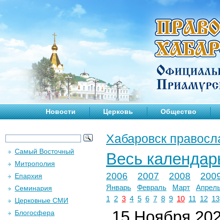
Новости
Церковь
Общество
Хабаровск правосл
Самый Восточный
Весь календар
Митрополия
2006
2007
2008
200
Епархия
Январь
Февраль
Март
Апрел
Семинария
1
2
3
4
5
6
7
8
9
10
11
12
13
Церковные СМИ
15 Ноября 2024
Блогосфера