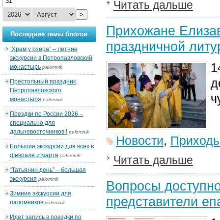
31
Читать дальше
>
Прихожане Елизав
Последние темы блогов
праздничной литу
“Храм у озера” – летние
экскурсии в Петропавловский
1
монастырь
palomnik
д
Престольный праздник
Петропавловского
ч
монастыря
palomnik
Поездки по России 2026 –
специально для
дальневосточников !
palomnik
Новости
,
Приход
Большие экскурсии для всех в
феврале и марте
palomnik
Читать дальше
“Татьянин день” – большая
экскурсия
palomnik
Вопросы доступн
Зимние экскурсии для
представители еп
паломников
palomnik
Идет запись в поездки по