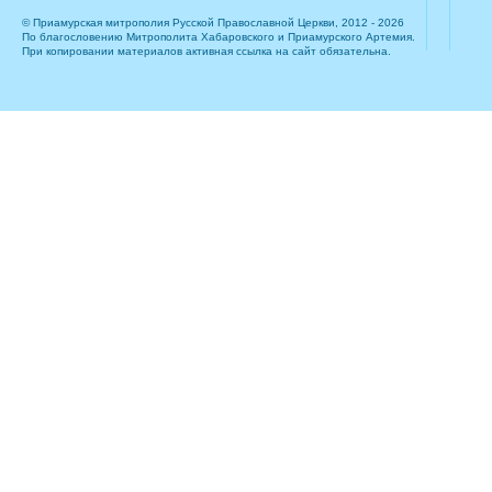
© Приамурская митрополия Русской Православной Церкви, 2012 - 2026
По благословению Митрополита Хабаровского и Приамурского Артемия.
При копировании материалов активная ссылка на сайт обязательна.