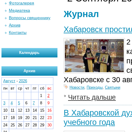
Фотогалерея
Медиатека
Журнал
Вопросы священнику
Архив
Хабаровск прости
Контакты
2
к
Календарь
п
с
Архив
Хабаровске с 30 авг
Август
-
2026
Новости
,
Приходы
,
Святыни
пн
вт
ср
чт
пт
сб
вс
1
2
Читать дальше
3
4
5
6
7
8
9
10
11
12
13
14
15
16
В Хабаровской ду
17
18
19
20
21
22
23
учебного года
24
25
26
27
28
29
30