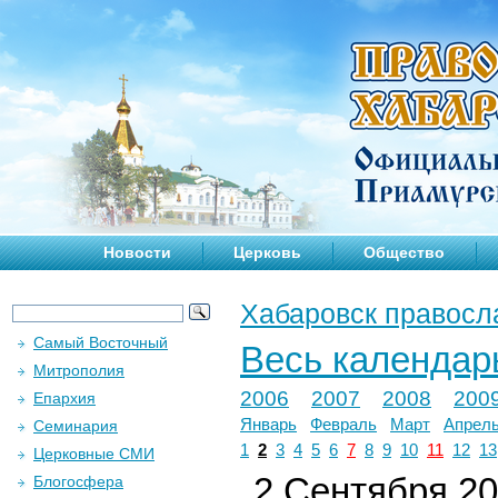
Новости
Церковь
Общество
Хабаровск правосл
Самый Восточный
Весь календар
Митрополия
2006
2007
2008
200
Епархия
Январь
Февраль
Март
Апрел
Семинария
1
2
3
4
5
6
7
8
9
10
11
12
13
Церковные СМИ
2 Сентября 202
Блогосфера