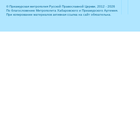
© Приамурская митрополия Русской Православной Церкви, 2012 - 2026
По благословению Митрополита Хабаровского и Приамурского Артемия.
При копировании материалов активная ссылка на сайт обязательна.