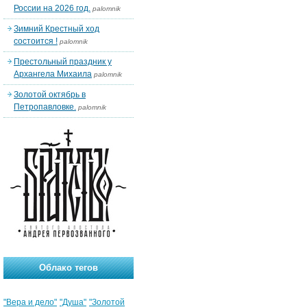
России на 2026 год.
palomnik
Зимний Крестный ход
состоится !
palomnik
Престольный праздник у
Архангела Михаила
palomnik
Золотой октябрь в
Петропавловке.
palomnik
Облако тегов
"Вера и дело"
"Душа"
"Золотой