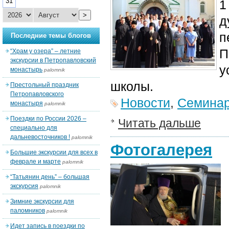
31
1
>
д
п
Последние темы блогов
П
“Храм у озера” – летние
экскурсии в Петропавловский
у
монастырь
palomnik
школы.
Престольный праздник
Петропавловского
Новости
,
Семина
монастыря
palomnik
Поездки по России 2026 –
Читать дальше
специально для
дальневосточников !
palomnik
Фотогалерея
Большие экскурсии для всех в
феврале и марте
palomnik
“Татьянин день” – большая
экскурсия
palomnik
Зимние экскурсии для
паломников
palomnik
Идет запись в поездки по