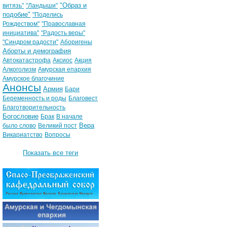
"Образ и
витязь"
"Ландыши"
подобие"
"Поделись
Рождеством"
"Православная
инициатива"
"Радость веры"
"Синдром радости"
Аборигены
Аборты и демография
Автокатастрофа
Аксиос
Акция
Алкоголизм
Амурская епархия
Амурское благочиние
Анонсы
Армия
Бари
Беременность и роды
Благовест
Благотворительность
Богословие
Брак
В начале
Вера
было слово
Великий пост
Викариатство
Вопросы
Показать все теги