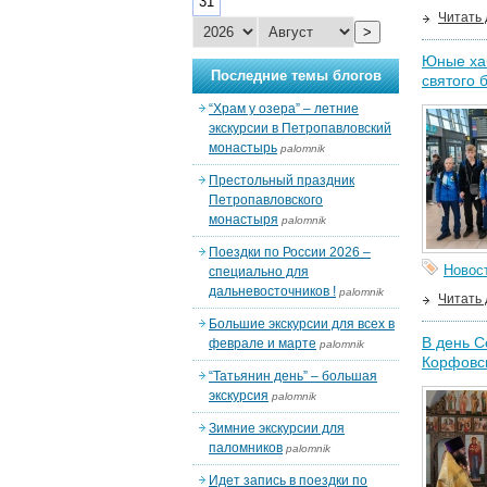
31
Читать
>
Юные хаб
Последние темы блогов
святого 
“Храм у озера” – летние
экскурсии в Петропавловский
монастырь
palomnik
Престольный праздник
Петропавловского
монастыря
palomnik
Поездки по России 2026 –
Новос
специально для
дальневосточников !
palomnik
Читать
Большие экскурсии для всех в
В день С
феврале и марте
palomnik
Корфовс
“Татьянин день” – большая
экскурсия
palomnik
Зимние экскурсии для
паломников
palomnik
Идет запись в поездки по