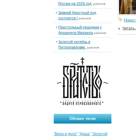
России на 2026 год.
palomnik
Зимний Крестный ход
состоится !
palomnik
Новос
Престольный праздник у
Читать
Архангела Михаила
palomnik
Золотой октябрь в
Петропавловке.
palomnik
Облако тегов
"Вера и дело"
"Душа"
"Золотой