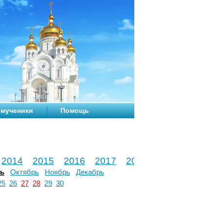
мученики
Помощь
2014
2015
2016
2017
2018
2019
2020
рь
Октябрь
Ноябрь
Декабрь
25
26
27
28
29
30