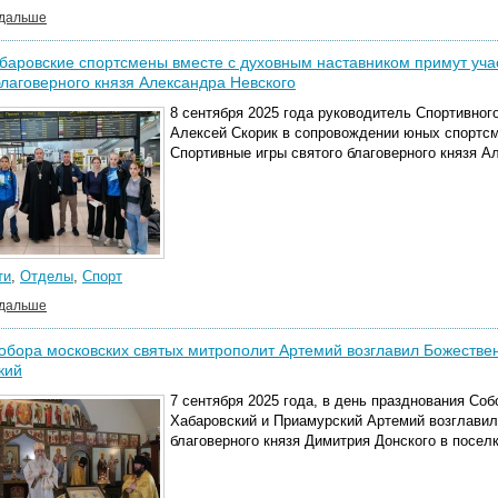
 дальше
аровские спортсмены вместе с духовным наставником примут уча
благоверного князя Александра Невского
8 сентября 2025 года руководитель Спортивног
Алексей Скорик в сопровождении юных спортсм
Спортивные игры святого благоверного князя А
ти
,
Отделы
,
Спорт
 дальше
обора московских святых митрополит Артемий возглавил Божестве
кий
7 сентября 2025 года, в день празднования Со
Хабаровский и Приамурский Артемий возглавил
благоверного князя Димитрия Донского в посел