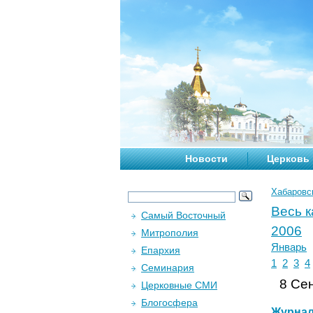
Новости
Церковь
Хабаровс
Весь 
Самый Восточный
2006
Митрополия
Январь
Епархия
1
2
3
4
Семинария
8 Сен
Церковные СМИ
Блогосфера
Журна